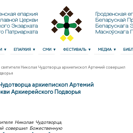
енская епархия
Гродзенская еп
лавной Церкви
Беларускай П
кого Экзархата
Беларускага Э
о Патриархата
Маскоўскага 
И
ЕПАРХИЯ
СМИ
ФЕСТИВАЛЬ
МЕДИА
БИБ
и святителя Николая Чудотворца архиепископ Артемий совершил
дворья
 Чудотворца архиепископ Артемий
ркви Архиерейского Подворья
тителя Николая Чудотворца,
ий совершил Божественную