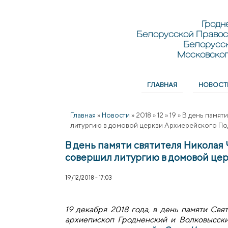
Перейти к основному содержанию
Skip to search
Гродн
Белорусской Правос
Белорусс
Московског
ГЛАВНАЯ
НОВОСТ
Главное меню
Главная
»
Новости
»
2018
»
12
»
19
»
В день памят
литургию в домовой церкви Архиерейского По
В день памяти святителя Николая
совершил литургию в домовой це
19/12/2018 - 17:03
19 декабря 2018 года, в день памяти Свя
архиепископ Гродненский и Волковысск