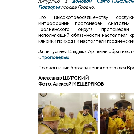
литургию в
домовой Свято-Никольс
Подворья
города Гродно.
Его Высокопреосвященству сослуж
митрофорный протоиерей Анатолий Н
Гродненского округа протоиерей 
исполняющий обязанности настоятеля хр
клирики прихода и настоятели гродненских
За литургией Владыка Артемий обратился 
с
проповедью
.
По окончании богослужения состоялся Кре
Александр ШУРСКИЙ
Фото: Алексей МЕЩЕРЯКОВ