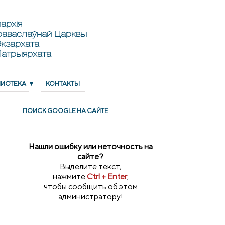
архія
раваслаўнай Царквы
кзархата
Патрыярхата
ЛИОТЕКА
КОНТАКТЫ
ПОИСК GOОGLE НА САЙТЕ
Нашли ошибку или неточность на
сайте?
Выделите текст,
нажмите
Ctrl + Enter
,
чтобы сообщить об этом
администратору!