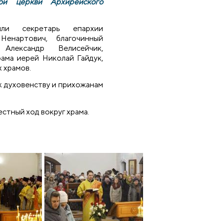
кой церкви Архирейского
или секретарь епархии
енартович, благочинный
Александр Велисейчик,
ама иерей Николай Гайдук,
 храмов.
к духовенству и прихожанам
стный ход вокруг храма.