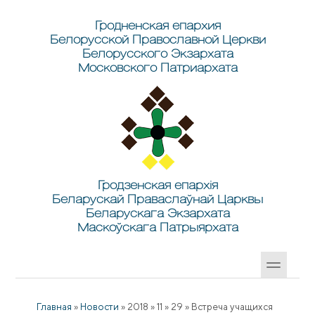
Перейти к основному содержанию
Skip to search
Гродненская епархия
Белорусской Православной Церкви
Белорусского Экзархата
Московского Патриархата
Гродзенская епархія
Беларускай Праваслаўнай Царквы
Беларускага Экзархата
Маскоўскага Патрыярхата
Главная
»
Новости
»
2018
»
11
»
29
»
Встреча учащихся