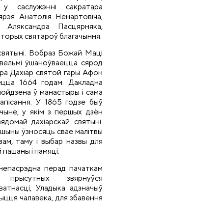
, у саслужэнні сакратара
ярэя Анатолія Ненартовіча,
я Аляксандра Пасцярняка,
каторых святароў благачыння.
святыні. Вобраз Божай Маці
вельмі ўшаноўваецца сярод
ыра Дахіар святой гары Афон
ецца 1664 годам. Дакладна
нойдзена ў манастыры і сама
апісання. У 1865 годзе быў
чыне, у якім з першых дзён
ядомай дахіарскай святыні.
ншыны ўзносяць свае малітвы
ам, таму і выбар назвы для
 пашаны і памяці.
 непасрэдна перад пачаткам
прысутных звярнуўся
атнасці, Уладыка адзначыў
ыцця чалавека, для збавення