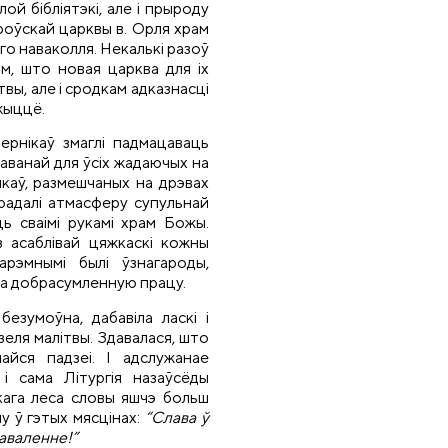
й бібліятэкі, але і прыроду
роўскай царквы в. Орля храм
го наваколля. Некалькі разоў
м, што новая царква для іх
твы, але і сродкам адказнасці
жыццё.
ернікаў змаглі падмацаваць
таванай для ўсіх жадаючых на
каў, размешчаных на дрэвах
ерадалі атмасферу супульнай
ь сваімі рукамі храм Божы.
з асаблівай цяжкаскі кожны
рэмнымі былі ўзнагароды,
за добрасумленную працу.
езумоўна, дабавіла ласкі і
еля малітвы. Здавалася, што
айся падзеі. І адслужанае
і сама Літургія назаўсёды
скага леса словы яшчэ больш
у ў гэтых мясцінах:
“Слава ў
гаваленне!”