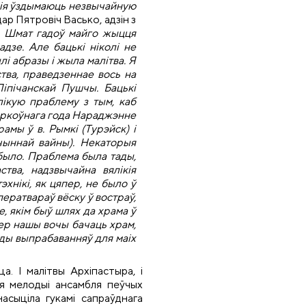
якія ўздымаюць незвычайную
р Пятровіч Васько, адзін з
Шмат гадоў майго жыцця
дзе. Але бацькі ніколі не
лі абразы і жыла малітва. Я
ства, праведзеннае вось на
іпічанскай Пушчы. Бацькі
лікую праблему з тым, каб
царкоўнага года Нараджэнне
рамы ў в. Рымкі (Турэйск) і
чыннай вайны). Некаторыя
 было. Праблема была тады,
ства, надзвычайна вялікія
эхнікі, як цяпер, не было ў
ператвараў вёску ў востраў,
е, якім быў шлях да храма ў
пер нашы вочы бачаць храм,
ады выпрабаванняў для маіх
а. І малітвы Архіпастыра, і
ыя мелодыі ансамбля пеўчых
асыціла гукамі сапраўднага