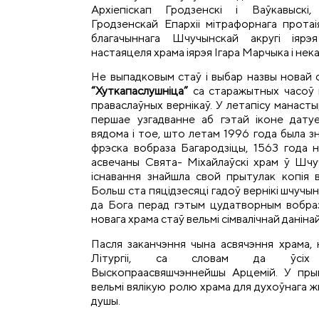
Архіепіскап Гродзенскі і Ваўкавыскі
Гродзенскай Епархіі мітрафорнага протаі
благачыннага Шчучынскай акругі іярэ
настаяцеля храма іярэя Ігара Марчыка і не
Не выпадковым стаў і выбар назвы новай 
“Хуткапаслушніца”
са старажытных часоў 
праваслаўных вернікаў. У летапісу манаст
першае узгадванне аб гэтай іконе дату
вядома і тое, што летам 1996 года была з
фрэска вобраза Багародзіцы, 1563 года н
асвечаны Свята- Міхайлаўскі храм ў Шчу
існавання знайшла свой прытулак копія в
Больш ста пяцідзесяці гадоў вернікі шчучы
да Бога перад гэтым цудатворным вобраз
новага храма стаў вельмі сімвалічнай данінай
Пасля заканчэння чына асвячэння храма,
Літургіі, са словам да ўсіх 
Выскопраасвяшчэннейшы Арцемій. У прыв
вельмі вялікую ролю храма для духоўнага ж
душы.