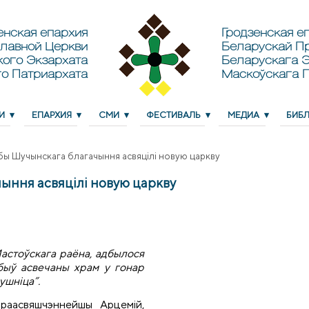
енская епархия
Гродзенская еп
лавной Церкви
Беларускай П
кого Экзархата
Беларускага Э
о Патриархата
Маскоўскага 
И
ЕПАРХИЯ
СМИ
ФЕСТИВАЛЬ
МЕДИА
БИБ
бы Шучынскага благачыння асвяцілі новую царкву
ыння асвяцілі новую царкву
Мастоўскага раёна, адбылося
быў асвечаны храм у гонар
ушніца”.
праасвяшчэннейшы Арцемій,