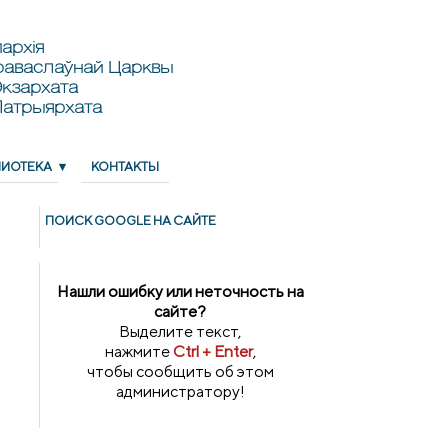
архія
раваслаўнай Царквы
кзархата
Патрыярхата
ЛИОТЕКА
КОНТАКТЫ
ПОИСК GOОGLE НА САЙТЕ
Нашли ошибку или неточность на
сайте?
Выделите текст,
нажмите
Ctrl + Enter
,
чтобы сообщить об этом
администратору!