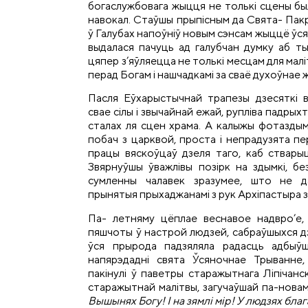
богаслужбовага жыцця не толькі сцены было
навокал. Стаўшы прыпісным да Свята- Пак
ў Галубах напоўніў новым сэнсам жыццё ўся
выдалася пачуць ад галубчан думку аб ты
цяпер з’яўляецца не толькі месцам для малі
перад Богам і нашчадкамі за сваё духоўнае 
Пасля Еўхарыстычнай трапезы дзесяткі в
свае сілы і звычайнай ежай, рупліва падрых
сталах ля сцен храма. А калыжы фотаздым
побач з царквой, проста і непрадузята п
працы вяскоўцаў дзеля таго, каб стварыц
Звярнуўшы ўважлівы позірк на здымкі, бе
сумленны чалавек зразумее, што не да
прынятыя прыхаджанамі з рук Архіпастыра 
Па- летняму цёплае веснавое надвро’е, б
пяшчоты ў настрой людзей, сабраўшыхся дз
ўся прырода падзяляла радасць адбыўш
напярэдадні свята Ўсяночнае Трыванне, 
пакінулі ў паветры старажытнага Ліпічан
старажытнай малітвы, загучаўшай па-новам
Вышынях Богу! І на зямлі мір! У людзях бла