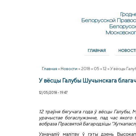
Перейти к основному содержанию
Skip to search
Гродн
Белорусской Правос
Белорусс
Московског
ГЛАВНАЯ
НОВОСТ
Главное меню
Главная
»
Новости
»
2018
»
05
»
12
»
У вёсцы Галу
У вёсцы Галубы Шучынскага благач
12/05/2018 - 19:47
12 траўня бягучага года ў вёсцы Галубы, 
урачыстае богаслужэнне, пад час якого 
вобраза Прасвятой Багародзіцы “Хуткапасл
Узначаліў малітву ў гэты дзень Высока