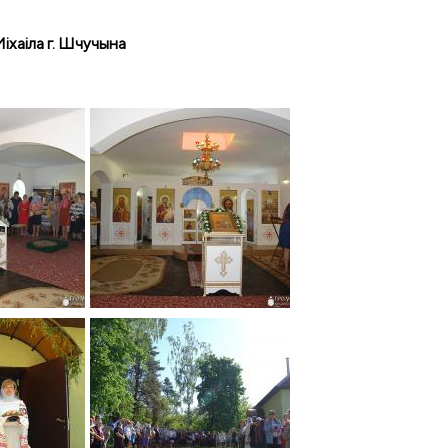
іхаіла г. Шчучына