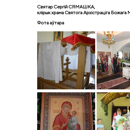
Святар Сергій СЯМАШКА,
клірык храма Святога Архістраціга Божага М
Фота аўтара