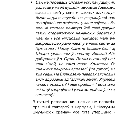
Вам не перадаць словамі ўсіх пачуццяў, 
радасць у маёй душы!,-
гаворыць Аляксанда
шасці дзяцей у сям’і мясцовых жыхароў.-
было аддана службе на дзяржаўнай паса
выхоўвалі нас атэістамі, у хаце заўсёды бы
вельмі яскрава памятую ўсё сваё дзяцін
гэтых старажытных нёманскіх берагах Л
мае, як і ўсе мясцовыя жыхары, мелі вя
дабрацца да храма нават у вялікія святы 
Хрыстова і Пасху. Самымі блізкімі былі х
Шчара (знішчаны ў пачатку Вялікай Ай
дабіраліся ў в. Орля. Летам пытанняў не
калі зімой, на само свята Хрыстова Ра
снежныя пакровы адразалі ўсе дарогі, а т
тыя гады. На Вялікдзень павадак вясновы 
зноў адрэзаны ад “вялікай зямлі”. Уяўляец
гэтыя перыяды? Гады прайшлі. І вось ця
які стаў сапраўднай узнагародай за ўсе г
землякоў!
З гэтымі разважаннямі нельга не пагадзіцц
прашэнні святароў з народам, і мілагучн
шчучынскіх храмаў- усё гэта ўпершыню н