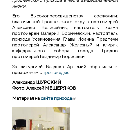
гродненского прихода в честь вышеозначенной
иконы.
Его Высокопреосвященству сослужили:
благочинный Гродненского округа протоиерей
Александр Велисейчик, настоятель храма
протоиерей Валерий Боричевский, настоятель
прихода Усекновения Главы Иоанна Предтечи
протоиерей Александр Железный и клирик
кафедрального собора города Гродно
протоиерей Владимир Борисевич.
За литургией Владыка Артемий обратился к
прихожанам с
проповедью
.
Александр ШУРСКИЙ
Фото: Алексей МЕЩЕРЯКОВ
Материал на
сайте прихода
(внешняя ссылка)