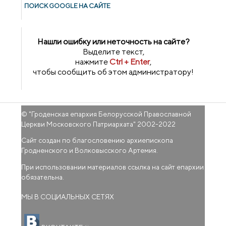
ПОИСК GOОGLE НА САЙТЕ
Нашли ошибку или неточность на сайте?
Выделите текст,
нажмите
Ctrl + Enter
,
чтобы сообщить об этом администратору!
© "
Гроденская епархия Белорусской Православной
Церкви Московского Патриархата
" 2002-2022
Сайт создан по благословению архиепископа
Гродненского и Волковысского Артемия.
При использовании материалов ссылка на сайт епархии
обязательна.
МЫ В СОЦИАЛЬНЫХ СЕТЯХ
(внешняя ссылка)