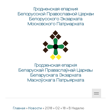
Перейти к основному содержанию
Skip to search
Гродненская епархия
Белорусской Православной Церкви
Белорусского Экзархата
Московского Патриархата
Гродзенская епархія
Беларускай Праваслаўнай Царквы
Беларускага Экзархата
Маскоўскага Патрыярхата
Главная
»
Новости
»
2018
»
02
»
18
»
В Неделю