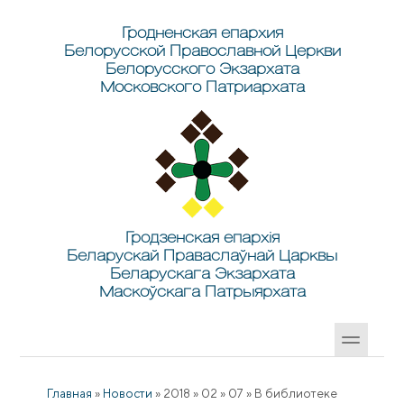
Перейти к основному содержанию
Skip to search
Гродненская епархия
Белорусской Православной Церкви
Белорусского Экзархата
Московского Патриархата
Гродзенская епархія
Беларускай Праваслаўнай Царквы
Беларускага Экзархата
Маскоўскага Патрыярхата
Главная
»
Новости
»
2018
»
02
»
07
»
В библиотеке