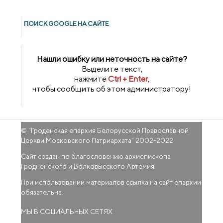
ПОИСК GOОGLE НА САЙТЕ
Нашли ошибку или неточность на сайте?
Выделите текст,
нажмите
Ctrl + Enter
,
чтобы сообщить об этом администратору!
© "
Гроденская епархия Белорусской Православной
Церкви Московского Патриархата
" 2002-2022
Сайт создан по благословению архиепископа
Гродненского и Волковысского Артемия.
При использовании материалов ссылка на сайт епархии
обязательна.
МЫ В СОЦИАЛЬНЫХ СЕТЯХ