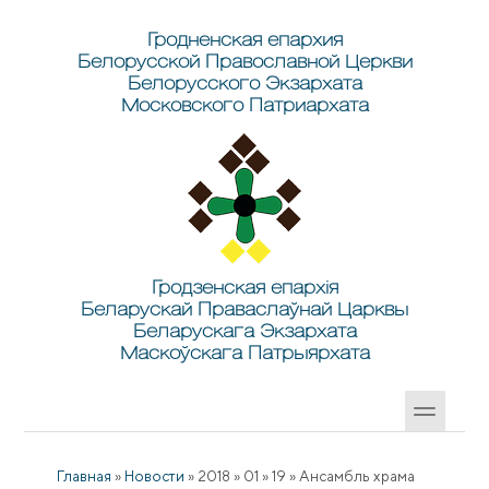
Перейти к основному содержанию
Skip to search
Гродненская епархия
Белорусской Православной Церкви
Белорусского Экзархата
Московского Патриархата
Гродзенская епархія
Беларускай Праваслаўнай Царквы
Беларускага Экзархата
Маскоўскага Патрыярхата
Главная
»
Новости
»
2018
»
01
»
19
»
Ансамбль храма