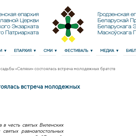
енская епархия
Гродзенская еп
лавной Церкви
Беларускай П
кого Экзархата
Беларускага Э
о Патриархата
Маскоўскага 
И
ЕПАРХИЯ
СМИ
ФЕСТИВАЛЬ
МЕДИА
БИБ
усадьбы «Селяхи» состоялась встреча молодежных братств
стоялась встреча молодежных
а в честь святых Виленских
и святых равноапостольных