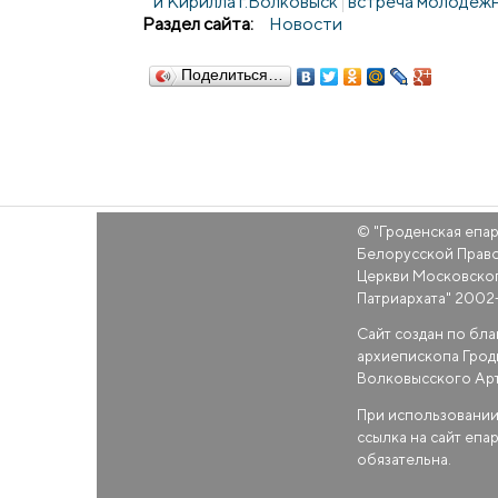
и Кирилла г.Волковыск
встреча молодежн
Раздел сайта:
Новости
Поделиться…
© "
Гроденская епа
Белорусской Прав
Церкви Московско
Патриархата
" 2002
Сайт создан по бл
архиепископа Грод
Волковысского Ар
При использовании
ссылка на сайт епа
обязательна.