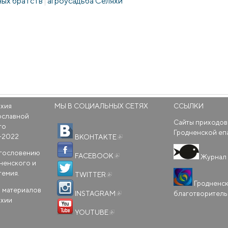
ых братств
агроусадьба Селяхи
рхия
МЫ В СОЦИАЛЬНЫХ СЕТЯХ
ССЫЛКИ
ославной
Сайты приходов
го
(внешняя ссылка)
Гродненской еп
-2022
ВКОНТАКТЕ
(внешняя ссылка)
агословению
FACEBOOK
Журнал 
ненского и
(внешняя ссылка)
темия.
TWITTER
Гродненс
(внешняя ссылка)
 материалов
благотворител
INSTAGRAM
рхии
(внешняя ссылка)
YOUTUBE