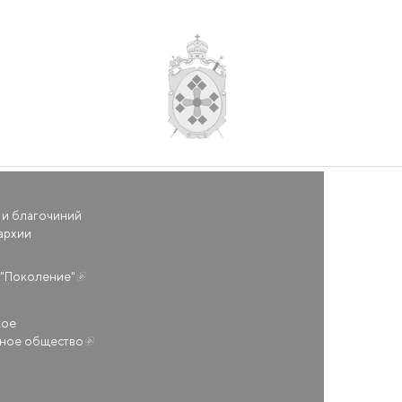
 и благочиний
архии
(внешняя ссылка)
"Поколение"
кое
ьное общество
(внешняя ссылка)