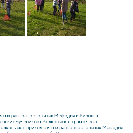
святых равноапостольных Мефодия и Кирилла
ленских мучеников г.Волковыска
храм в честь
Волковыска
приход святых равноапостольных Мефодия