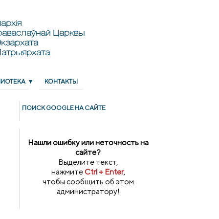
архія
раваслаўнай Царквы
кзархата
Патрыярхата
ЛИОТЕКА
КОНТАКТЫ
ПОИСК GOОGLE НА САЙТЕ
Нашли ошибку или неточность на
сайте?
Выделите текст,
нажмите
Ctrl + Enter
,
чтобы сообщить об этом
администратору!