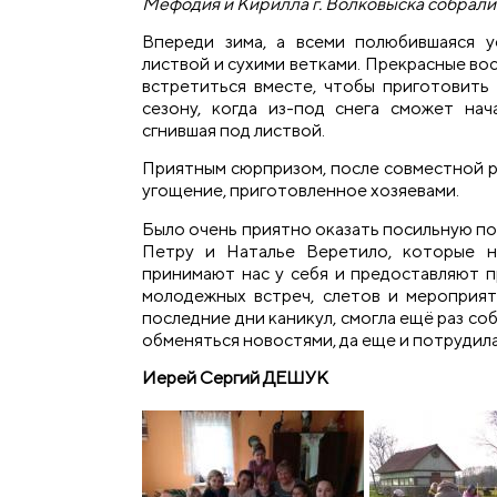
Мефодия и Кирилла г. Волковыска собралис
Впереди зима, а всеми полюбившаяся у
листвой и сухими ветками. Прекрасные во
встретиться вместе, чтобы приготовит
сезону, когда из-под снега сможет нач
сгнившая под листвой.
Приятным сюрпризом, после совместной р
угощение, приготовленное хозяевами.
Было очень приятно оказать посильную п
Петру и Наталье Веретило, которые н
принимают нас у себя и предоставляют 
молодежных встреч, слетов и мероприят
последние дни каникул, смогла ещё раз со
обменяться новостями, да еще и потрудила
Иерей Сергий ДЕШУК