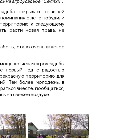
ь на агроусадьбе "Селяхи".
садьба покрылась опавшей
споминания о лете побудили
ь территорию к следующему
ать расти новая трава, не
аботы, стало очень вкусное
омощь хозяевам агроусадьбы
е первый год с радостью
прекрасную территорию для
ий. Тем более молодежь, в
браться вместе, пообщаться,
сь на свежем воздухе.