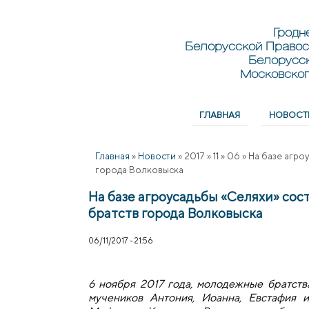
Перейти к основному содержанию
Skip to search
Гродн
Белорусской Правос
Белорусс
Московског
ГЛАВНАЯ
НОВОСТ
Главное меню
Главная
»
Новости
»
2017
»
11
»
06
»
На базе агро
города Волковыска
На базе агроусадьбы «Селяхи» со
братств города Волковыска
06/11/2017 - 21:56
6 ноября 2017 года, молодежные братств
мучеников Антония, Иоанна, Евстафия 