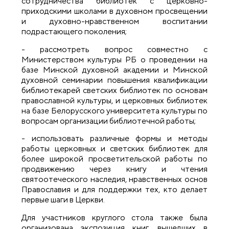
сотрудничества библиотек с церковно-
приходскими школами в духовном просвещении
и духовно-нравственном воспитании
подрастающего поколения;
- рассмотреть вопрос совместно с
Министерством культуры РБ о проведении на
базе Минской духовной академии и Минской
духовной семинарии повышения квалификации
библиотекарей светских библиотек по основам
православной культуры, и церковных библиотек
на базе Белорусского университета культуры по
вопросам организации библиотечной работы;
- использовать различные формы и методы
работы церковных и светских библиотек для
более широкой просветительской работы по
продвижению через книгу и чтения
святоотеческого наследия, нравственных основ
Православия и для поддержки тех, кто делает
первые шаги в Церкви.
Для участников круглого стола также была
организована экспозиция книг, вышедших в