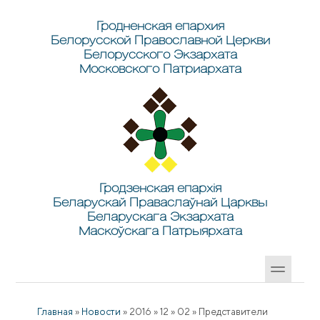
Перейти к основному содержанию
Skip to search
Гродненская епархия
Белорусской Православной Церкви
Белорусского Экзархата
Московского Патриархата
Гродзенская епархія
Беларускай Праваслаўнай Царквы
Беларускага Экзархата
Маскоўскага Патрыярхата
Главная
»
Новости
»
2016
»
12
»
02
»
Представители