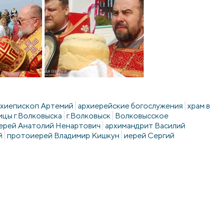
рхиепископ Артемий
архиерейские богослужения
храм в
цы г.Волковыска
г.Волковыск
Волковысское
ерей Анатолий Ненартович
архимандрит Василий
й
протоиерей Владимир Кишкун
иерей Сергий