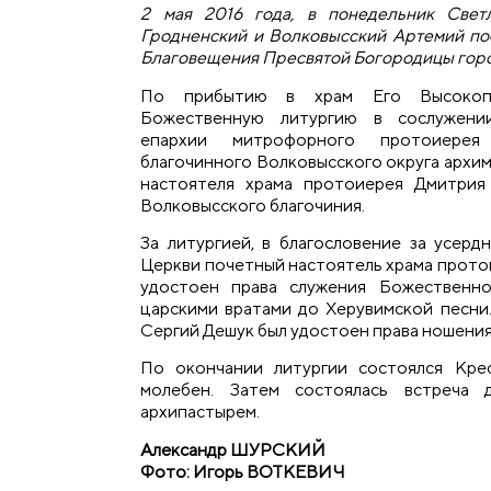
2 мая 2016 года, в понедельник Свет
Гродненский и Волковысский Артемий пос
Благовещения Пресвятой Богородицы горо
По прибытию в храм Его Высокопр
Божественную литургию в сослужени
епархии митрофорного протоиерея 
благочинного Волковысского округа архим
настоятеля храма протоиерея Дмитрия
Волковысского благочиния.
За литургией, в благословение за усерд
Церкви почетный настоятель храма прото
удостоен права служения Божественно
царскими вратами до Херувимской песни.
Сергий Дешук был удостоен права ношения
По окончании литургии состоялся Кре
молебен. Затем состоялась встреча д
архипастырем.
Александр ШУРСКИЙ
Фото: Игорь ВОТКЕВИЧ