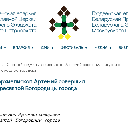
енская епархия
Гродзенская еп
лавной Церкви
Беларускай П
кого Экзархата
Беларускага Э
о Патриархата
Маскоўскага 
И
ЕПАРХИЯ
СМИ
ФЕСТИВАЛЬ
МЕДИА
БИБ
ник Светлой седмицы архиепископ Артемий совершил литургию
 города Волковыска
архиепископ Артемий совершил
Пресвятой Богородицы города