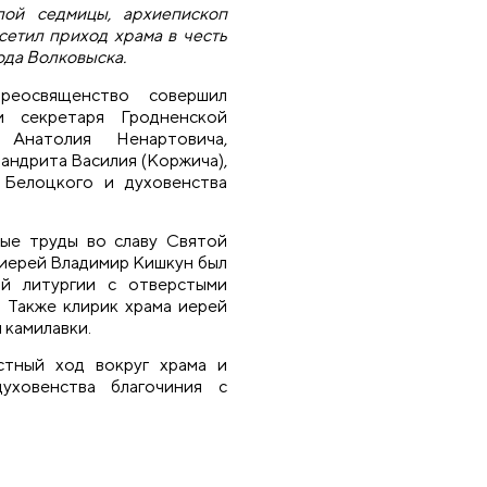
лой седмицы, архиепископ
етил приход храма в честь
да Волковыска.
еосвященство совершил
и секретаря Гродненской
Анатолия Ненартовича,
андрита Василия (Коржича),
 Белоцкого и духовенства
ные труды во славу Святой
иерей Владимир Кишкун был
й литургии с отверстыми
 Также клирик храма иерей
 камилавки.
стный ход вокруг храма и
уховенства благочиния с