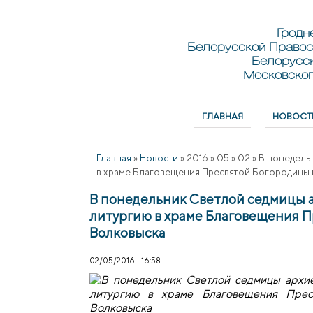
Перейти к основному содержанию
Skip to search
Гродн
Белорусской Правос
Белорусс
Московског
ГЛАВНАЯ
НОВОСТ
Главное меню
Главная
»
Новости
»
2016
»
05
»
02
»
В понедель
в храме Благовещения Пресвятой Богородицы
В понедельник Светлой седмицы 
литургию в храме Благовещения 
Волковыска
02/05/2016 - 16:58