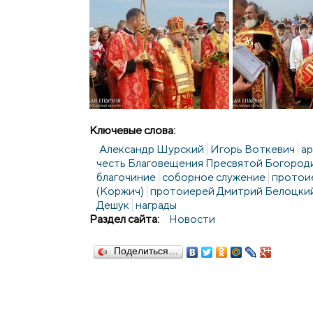
Ключевые слова:
Александр Шурский
Игорь Воткевич
а
честь Благовещения Пресвятой Богороди
благочиние
соборное служение
протои
(Коржич)
протоиерей Дмитрий Белоцки
Дешук
награды
Раздел сайта:
Новости
Поделиться…