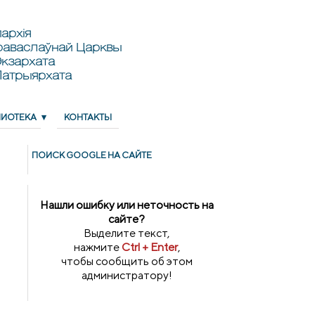
архія
раваслаўнай Царквы
кзархата
Патрыярхата
ЛИОТЕКА
КОНТАКТЫ
ПОИСК GOОGLE НА САЙТЕ
Нашли ошибку или неточность на
сайте?
Выделите текст,
нажмите
Ctrl + Enter
,
чтобы сообщить об этом
администратору!