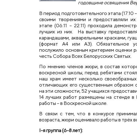
годовщине освящения Вер
В период подготовительного этапа (17.10 –
своими творениями и предоставляли их
этапе (06.11 – 22.11) проходила демонс
лучших из них. На выставку предоставл
карандашами, акварельными красками, гуа
(формат А4 или А3). Обязательное ус
послужило основным критерием оценки ра
честь Собора Всех Белорусских Святых.
По мнению членов жюри, в состав котор
воскресной школы, перед ребятами стояла
наш храм имеет несколько своеобразных
отличающих его существенным образом о
на эти сложности, 52 учащихся предостави
14 лучших работ размещены на стенде в 
работы – в Воскресной школе.
В связи с тем, что в конкурсе принима
возраста, жюри оценивало работы в трёх в
I-я группа (6-8 лет):