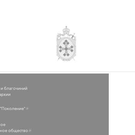
 и благочиний
архии
(внешняя ссылка)
"Поколение"
кое
ьное общество
(внешняя ссылка)