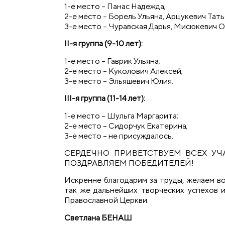
1-е место – Панас Надежда;
2-е место – Борель Ульяна, Арцукевич Тать
3-е место – Чуравская Дарья, Мисюкевич О
II-я группа (9-10 лет):
1-е место – Гаврик Ульяна;
2-е место – Куколович Алексей;
3-е место – Эльяшевич Юлия.
III-я группа (11-14 лет):
1-е место – Шульга Маргарита;
2-е место – Сидорчук Екатерина;
3-е место – не присуждалось.
СЕРДЕЧНО ПРИВЕТСТВУЕМ ВСЕХ УЧ
ПОЗДРАВЛЯЕМ ПОБЕДИТЕЛЕЙ!
Искренне благодарим за труды, желаем во
так же дальнейших творческих успехов и
Православной Церкви.
Светлана БЕНАШ