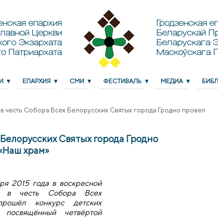
енская епархия
Гродзенская еп
лавной Церкви
Беларускай П
кого Экзархата
Беларускага Э
о Патриархата
Маскоўскага 
И
ЕПАРХИЯ
СМИ
ФЕСТИВАЛЬ
МЕДИА
БИБ
 в честь Собора Всех Белорусских Святых города Гродно провел
 Белорусских Святых города Гродно
 «Наш храм»
ря 2015 года в воскресной
а в честь Собора Всех
прошёл конкурс детских
 посвящённый четвёртой