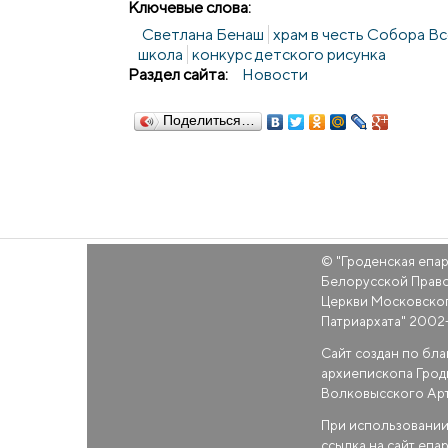
Ключевые слова:
Светлана Бенаш
храм в честь Собора В
школа
конкурс детского рисунка
Раздел сайта:
Новости
Поделиться…
© "
Гроденская епа
Белорусской Прав
Церкви Московско
Патриархата
" 2002
Сайт создан по бл
архиепископа Грод
Волковысского Ар
При использовании
ссылка на сайт епа