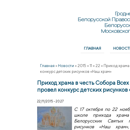
Перейти к основному содержанию
Skip to search
Гродн
Белорусской Правос
Белорусс
Московског
ГЛАВНАЯ
НОВОСТ
Главное меню
Главная
»
Новости
»
2015
»
11
»
22
»
Приход храма
конкурс детских рисунков «Наш храм»
Приход храма в честь Собора Всех
провел конкурс детских рисунков
22/11/2015 - 20:27
С 17 октября по 22 нояб
школе прихода храм
Белорусских Святых 
рисунков «Наш храм»,