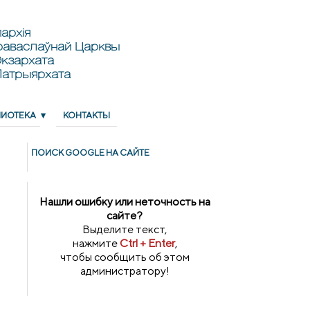
архія
раваслаўнай Царквы
кзархата
Патрыярхата
ЛИОТЕКА
КОНТАКТЫ
ПОИСК GOОGLE НА САЙТЕ
Нашли ошибку или неточность на
сайте?
Выделите текст,
нажмите
Ctrl + Enter
,
чтобы сообщить об этом
администратору!