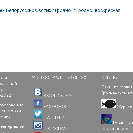
сех Белорусских Святых г.Гродно
г.Гродно
воскресная
рхия
МЫ В СОЦИАЛЬНЫХ СЕТЯХ
ССЫЛКИ
ославной
Сайты приходов
го
(внешняя ссылка)
Гродненской еп
-2022
ВКОНТАКТЕ
(внешняя ссылка)
агословению
FACEBOOK
Журнал 
ненского и
(внешняя ссылка)
темия.
TWITTER
Гродненс
(внешняя ссылка)
 материалов
благотворител
INSTAGRAM
рхии