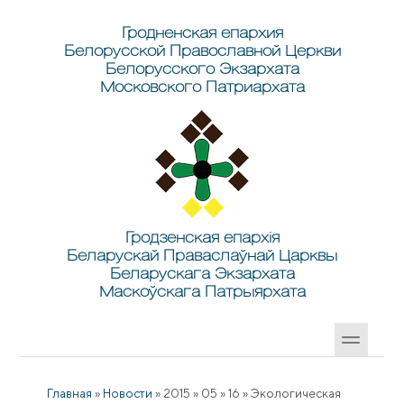
Перейти к основному содержанию
Skip to search
Гродненская епархия
Белорусской Православной Церкви
Белорусского Экзархата
Московского Патриархата
Гродзенская епархія
Беларускай Праваслаўнай Царквы
Беларускага Экзархата
Маскоўскага Патрыярхата
Главная
»
Новости
»
2015
»
05
»
16
»
Экологическая