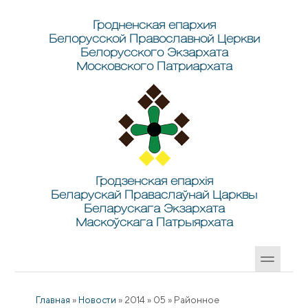
Перейти к основному содержанию
Skip to search
Гродненская епархия
Белорусской Православной Церкви
Белорусского Экзархата
Московского Патриархата
Гродзенская епархія
Беларускай Праваслаўнай Царквы
Беларускага Экзархата
Маскоўскага Патрыярхата
Главная
»
Новости
»
2014
»
05
»
Районное