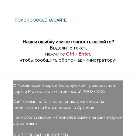
ПОИСК GOОGLE НА САЙТЕ
Нашли ошибку или неточность на сайте?
Выделите текст,
нажмите
Ctrl + Enter
,
чтобы сообщить об этом администратору!
© "
Гроденская епархия Белорусской Православной
Церкви Московского Патриархата
" 2002-2022
Сайт создан по благословению архиепископа
Гродненского и Волковысского Артемия.
При использовании материалов ссылка на сайт епархии
обязательна.
МЫ В СОЦИАЛЬНЫХ СЕТЯХ