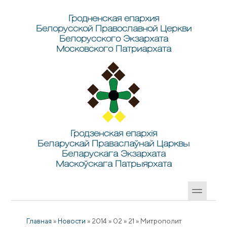
Перейти к основному содержанию
Skip to search
Гродненская епархия
Белорусской Православной Церкви
Белорусского Экзархата
Московского Патриархата
Гродзенская епархія
Беларускай Праваслаўнай Царквы
Беларускага Экзархата
Маскоўскага Патрыярхата
Главная
»
Новости
»
2014
»
02
»
21
»
Митрополит