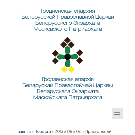
Перейти к основному содержанию
Skip to search
Гродненская епархия
Белорусской Православной Церкви
Белорусского Экзархата
Московского Патриархата
Гродзенская епархія
Беларускай Праваслаўнай Царквы
Беларускага Экзархата
Маскоўскага Патрыярхата
Главная
»
Новости
»
2013
»
08
»
06
»
Престольный