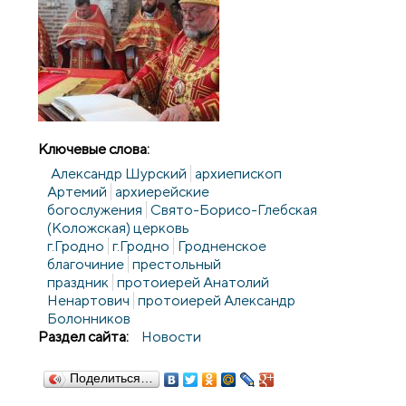
Ключевые слова:
Александр Шурский
архиепископ
Артемий
архиерейские
богослужения
Свято-Борисо-Глебская
(Коложская) церковь
г.Гродно
г.Гродно
Гродненское
благочиние
престольный
праздник
протоиерей Анатолий
Ненартович
протоиерей Александр
Болонников
Раздел сайта:
Новости
Поделиться…