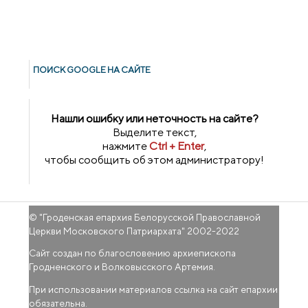
ПОИСК GOОGLE НА САЙТЕ
Нашли ошибку или неточность на сайте?
Выделите текст,
нажмите
Ctrl + Enter
,
чтобы сообщить об этом администратору!
© "
Гроденская епархия Белорусской Православной
Церкви Московского Патриархата
" 2002-2022
Сайт создан по благословению архиепископа
Гродненского и Волковысского Артемия.
При использовании материалов ссылка на сайт епархии
обязательна.