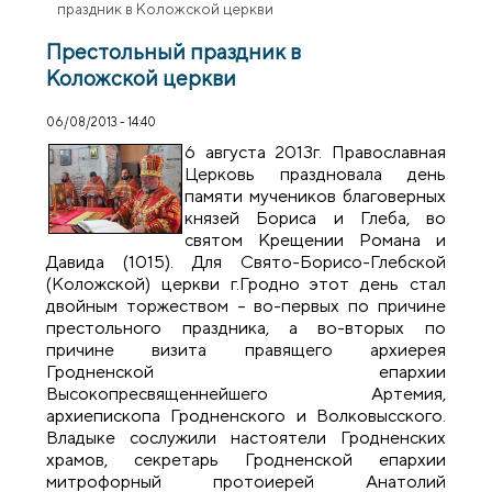
праздник в Коложской церкви
Престольный праздник в
Коложской церкви
06/08/2013 - 14:40
6 августа 2013г. Православная
Церковь праздновала день
памяти мучеников благоверных
князей Бориса и Глеба, во
святом Крещении Романа и
Давида (1015). Для Свято-Борисо-Глебской
(Коложской) церкви г.Гродно этот день стал
двойным торжеством – во-первых по причине
престольного праздника, а во-вторых по
причине визита правящего архиерея
Гродненской епархии
Высокопресвященнейшего Артемия,
архиепископа Гродненского и Волковысского.
Владыке сослужили настоятели Гродненских
храмов, секретарь Гродненской епархии
митрофорный протоиерей Анатолий