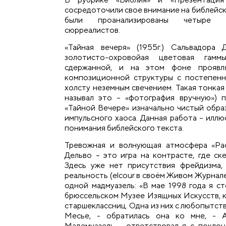
сосредоточили свое внимание на библейски
были проанализированы четыре п
сюрреалистов.
«Тайная вечеря» (1955г.) Сальвадора 
золотисто-охровойая цветовая гам
сдержанной, и на этом фоне проявл
композиционной структуры с постепен
холсту неземным свечением. Такая тонкая
называл это – «фотография вручную») 
«Тайной Вечере» изначально чистый обра
импульсного хаоса. Данная работа – илл
понимания библейского текста.
Тревожная и волнующая атмосфера «Расп
Дельво – это игра на контрасте, где ск
Здесь уже нет присутствия фрейдизма,
реальность (elcour в своём Живом Журнал
одной мадмуазель: «В мае 1998 года я с
брюссельском Музее Изящных Искусств, ко
старшеклассниц. Одна из них с любопытств
Месье, - обратилась она ко мне, - 
Мадемуазель - ответствовал я с покло