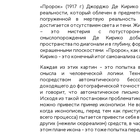
«Пророк» (1917 г.) Джорджо Де Кирико
реальности, который облечен в предме
погруженной в мертвую реальность 
достигается отсутствием света и тени. Ж
− это мистерия с потусторонни
смыслопорождения Де Кирико доби
пространства по диагонали и в глубину, ф
окрашенными плоскостями. «Пророк», как 
Кирико – это конечный итог самоанализа с
Каждая из этих картин – это попытка 
смысла и человеческой логики. Тех
посредством автоматического бесс
доходящего до фотографической точности
и говорит, что автоматическое письмо
Исходя из такой постановки проблематики
можно привести пример иконописи. Не все
когда иконописец, перед тем как присту
всего процесса) пытается привести себя 
других (нежели сюрреализм) средств, в ча
этом плане икона – это тоже попытка пере