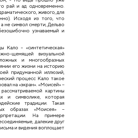
это рай и ад одновременно.
драматического, живого, для
нно). Исходя из того, что
 а не символ смерти, Дельво
 безошибочно узнаваемый и
ды Кало – «синтетическая»
ожно-щемящей визуальной
сложных и многообразных
янии его жизни на историю
воей придуманной иллюзий,
ческий процесс Кало такое
овал на «экран». «Моисей» −
 рассматриваемой картины
ах и символике, которая
дейские традиции. Такая
ных образах «Моисея» −
ерпретации. На примере
есоединяемые, далекие друг
письма и видения воплощает