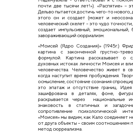
почти две тысячи лет!»). «Распятие» − 
Дельво пытается достичь чего-то нового, 
этого он и создает (может и неосозна
человеческий скелет – это чудо точности,
создает импульсивный, эмоциональный,
завораживающий сюрриализм.
«Моисей (Ядро Создания)» (1945г.) Фри
картина с законченной грустно-трев
формулой. Картина рассказывает о 
духовных истоках личности Моисея и вли
человечества. Человечество живет в с
когда наступит время пробуждения. Твор
осмысление, состояние сознания спроецир
это эпатаж и отсутствие границ. Идея
зашифрована в деталях, фоне, фигур
раскрывается через национальные ин
знаковость в статичных и загадоч
сопротивление психологической инт
«Моисея» мы видим, как Кало соединяет н
от друга объекты − своим соотношением 
метод сюрреализма.