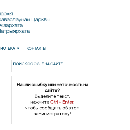
архія
раваслаўнай Царквы
кзархата
Патрыярхата
ЛИОТЕКА
КОНТАКТЫ
ПОИСК GOОGLE НА САЙТЕ
Нашли ошибку или неточность на
сайте?
Выделите текст,
нажмите
Ctrl + Enter
,
чтобы сообщить об этом
администратору!