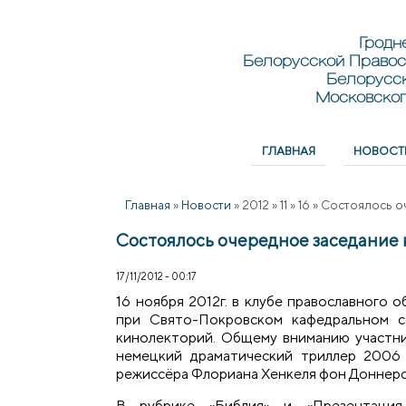
Перейти к основному содержанию
Skip to search
Гродн
Белорусской Правос
Белорусс
Московског
ГЛАВНАЯ
НОВОСТ
Главное меню
Главная
»
Новости
»
2012
»
11
»
16
»
Состоялось о
Состоялось очередное заседание 
17/11/2012 - 00:17
16 ноября 2012г. в клубе православного 
при Свято-Покровском кафедральном со
кинолекторий. Общему вниманию участни
немецкий драматический триллер 2006 
режиссёра Флориана Хенкеля фон Доннерсм
В рубрике «Библия» и «Презентация