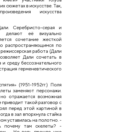
х сюжетах в искусстве. Так,
роизведения искусства
Дали. Серебристо-серая и
мы делают её визуально
яется сочетание жесткой
но распространяющимся по
 режиссерская работа (Дали
позволяет Дали сочетать в
з и среду бессознательного
юстрация герменевтического
ятия» (1951-1952гг.) Поля
елеты заменяют персонажи.
 но отражается возможная
е приводит такой разговор с
тоял перед этой картиной в
гда в зал впорхнула стайка
ом уставилась на полотно. -
А почему там скелеты? -
ном, - Но ведь прошло уже