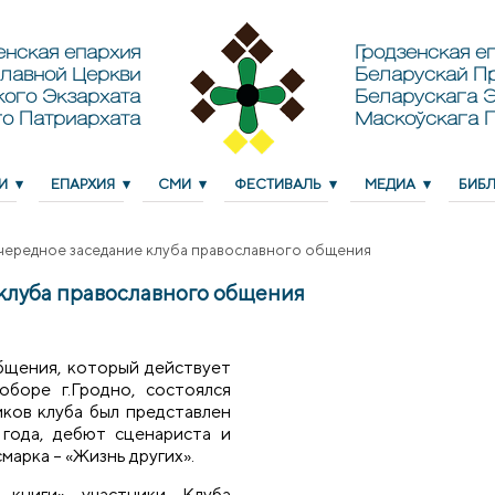
енская епархия
Гродзенская еп
лавной Церкви
Беларускай П
кого Экзархата
Беларускага Э
о Патриархата
Маскоўскага 
И
ЕПАРХИЯ
СМИ
ФЕСТИВАЛЬ
МЕДИА
БИБ
чередное заседание клуба православного общения
клуба православного общения
общения, который действует
боре г.Гродно, состоялся
ков клуба был представлен
года, дебют сценариста и
арка – «Жизнь других».
 книги» участники Клуба