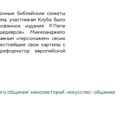
ионные библейские сюжеты
ма, участникам Клуба было
рованное издание Р.Пепе
шедевров». Микеланджело
лавным «персонажем» своих
вестнейшие свои картины с
реформатор европейской
ого общения
кинолекторий
искусство
общение