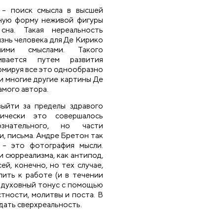
 – поиск смысла в высшей
тную форму неживой фигуры
сна. Такая нереальность
изнь человека для Де Кирико
ми смыслами. Такого
вается путем развития
ормируя все это однообразно
и многие другие картины Де
амого автора.
выйти за пределы здравого
нически это совершалось
ознательного, но части
, письма. Андре Бретон так
 – это фотография мысли.
 сюрреализма, как антипод,
й, конечно, но тех случае,
пить к работе (и в течении
в духовный тонус с помощью
стности, молитвы и поста. В
дать сверхреальность.