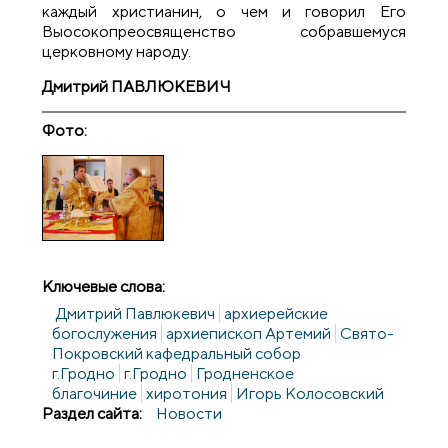
каждый христианин, о чем и говорил Его
Выосокопреосвященство собравшемуся
церковному народу.
Дмитрий ПАВЛЮКЕВИЧ
Фото:
Ключевые слова:
Дмитрий Павлюкевич
архиерейские
богослужения
архиепископ Артемий
Свято-
Покровский кафедральный собор
г.Гродно
г.Гродно
Гродненское
благочиние
хиротония
Игорь Колосовский
Раздел сайта:
Новости