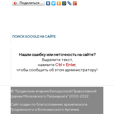
Поделиться…
ПОИСК GOОGLE НА САЙТЕ
Нашли ошибку или неточность на сайте?
Выделите текст,
нажмите
Ctrl + Enter
,
чтобы сообщить об этом администратору!
© "
Гроденская епархия Белорусской Православной
Церкви Московского Патриархата
" 2002-2022
Сайт создан по благословению архиепископа
Гродненского и Волковысского Артемия.