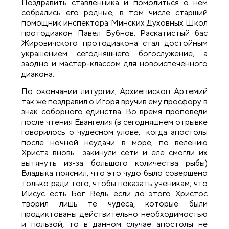
Поздравить ставленника и помолиться о нем
собрались его родные, в том числе старший
помощник инспектора Минских Духовных Школ
протодиакон Павел Бубнов. Раскатистый бас
Жировичского протодиакона стал достойным
украшением сегодняшнего богослужение, а
заодно и мастер-классом для новоиспеченного
диакона.
По окончании литургии, Архиепископ Артемий
так же поздравил о.Игоря вручив ему просфору в
знак соборного единства. Во время проповеди
после чтения Евангелия (в сегодняшнем отрывке
говорилось о чудесном улове, когда апостолы
после ночной неудачи в море, по велению
Христа вновь закинули сети и еле смогли их
вытянуть из-за большого количества рыбы)
Владыка пояснил, что это чудо было совершено
только ради того, чтобы показать ученикам, что
Иисус есть Бог. Ведь если до этого Христос
творил лишь те чудеса, которые были
продиктованы действительно необходимостью
и пользой, то в данном случае апостолы не