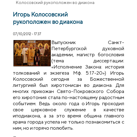
Колосовский рукоположен во диакона
Игорь Колосовский
рукоположен во диакона
07/10/2012 - 17:37
Выпускник Санкт-
Петербургской духовной
академии, магистр богословия
(тема диссертации:
«Исполнение Закона: история
толкований и экзегеза Мф. 5:17-20») Игорь
Колосовский сегодня за Божественной
литургией был хиротонисан во диакона. Для
многих прихожан Свято-Покровского Собора
его хиротония стала по-настоящему радостным
событием. Ведь около года о.Игорь проходил
свое церковное служение в качестве
иподиакона, а за это время община главного
храма города успела не только познакомиться с
ним, но и горячо полюбить.