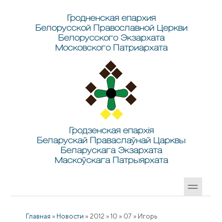
Перейти к основному содержанию
Skip to search
Гродненская епархия
Белорусской Православной Церкви
Белорусского Экзархата
Московского Патриархата
Гродзенская епархія
Беларускай Праваслаўнай Царквы
Беларускага Экзархата
Маскоўскага Патрыярхата
Главная
»
Новости
»
2012
»
10
»
07
»
Игорь