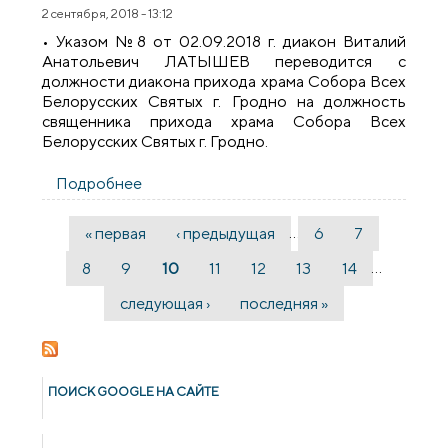
2 сентября, 2018 - 13:12
• Указом №8 от 02.09.2018 г. диакон Виталий
Анатольевич ЛАТЫШЕВ переводится с
должности диакона прихода храма Собора Всех
Белорусских Святых г. Гродно на должность
священника прихода храма Собора Всех
Белорусских Святых г. Гродно.
Подробнее
о Указы №№8-9 от 02.09.2018
…
« первая
‹ предыдущая
6
7
Страницы
…
8
9
10
11
12
13
14
следующая ›
последняя »
ПОИСК GOОGLE НА САЙТЕ