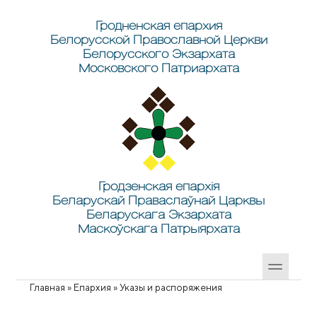
Перейти к основному содержанию
Skip to search
Гродненская епархия
Белорусской Православной Церкви
Белорусского Экзархата
Московского Патриархата
Гродзенская епархія
Беларускай Праваслаўнай Царквы
Беларускага Экзархата
Маскоўскага Патрыярхата
Главная
»
Епархия
»
Указы и распоряжения
Вы здесь