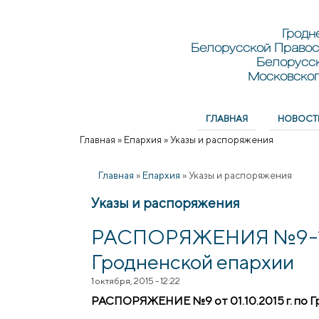
Перейти к основному содержанию
Skip to search
Гродн
Белорусской Правос
Белорусс
Московског
ГЛАВНАЯ
НОВОСТ
Главное меню
Главная
»
Епархия
»
Указы и распоряжения
Вы здесь
Главная
»
Епархия
»
Указы и распоряжения
Указы и распоряжения
РАСПОРЯЖЕНИЯ №9-10 о
Гродненской епархии
1 октября, 2015 - 12:22
РАСПОРЯЖЕНИЕ №9 от 01.10.2015 г. по Г