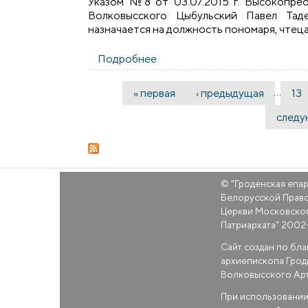
Указом №8 от 03.07.2015 г. Высокопре
Волковысского Цыбульский Павел Тад
назначается на должность пономаря, чтец
Подробнее
о Указ №8 от 03.07.2015
…
« первая
‹ предыдущая
13
Страницы
следу
© "
Гроденская епа
Белорусской Прав
Церкви Московско
Патриархата
" 2002
Сайт создан по бл
архиепископа Грод
Волковысского Ар
При использовании