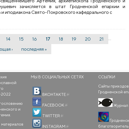
освященнейшего Артемия, архиепископа Гродненского и
еушевич зачисляется в штат Гродненской епархии и
а и иподиакона Свято-Покровского кафедрального с
…
14
15
16
17
18
19
20
21
ющая ›
последняя »
рхия
МЫ В СОЦИАЛЬНЫХ СЕТЯХ
ССЫЛКИ
ославной
Сайты приходов
го
(внешняя ссылка)
Гродненской еп
-2022
ВКОНТАКТЕ
(внешняя ссылка)
агословению
FACEBOOK
Журнал 
ненского и
(внешняя ссылка)
темия.
TWITTER
Гродненс
(внешняя ссылка)
 материалов
благотворител
INSTAGRAM