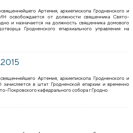
еосвященнейшего Артемия, архиепископа Гродненского и
ИН освобождается от должности священника Свято-
одно и назначается на должность священника домового
отворца Гродненского епархиального управления на
15
.2015
освященнейшего Артемия, архиепископа Гродненского и
 зачисляется в штат Гродненской епархии и временно
то-Покровского кафедрального собора г.Гродно.
15