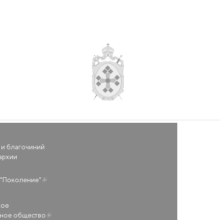
 и благочиний
архии
(внешняя ссылка)
"Поколение"
кое
ьное общество
(внешняя ссылка)