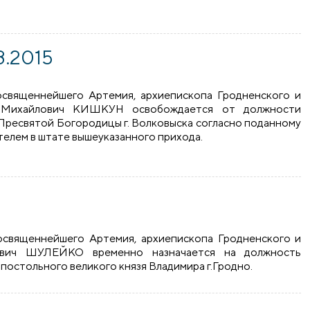
8.2015
освященнейшего Артемия, архиепископа Гродненского и
р Михайлович КИШКУН освобождается от должности
Пресвятой Богородицы г. Волковыска согласно поданному
елем в штате вышеуказанного прихода.
015
освященнейшего Артемия, архиепископа Гродненского и
сович ШУЛЕЙКО временно назначается на должность
постольного великого князя Владимира г.Гродно.