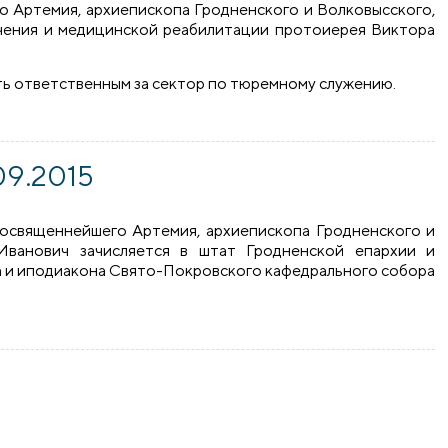
Артемия, архиепископа Гродненского и Волковысского,
лечения и медицинской реабилитации протоиерея Виктора
ть ответственным за сектор по тюремному служению.
.10.2015 г. по Гродненской епархии
09.2015
освященнейшего Артемия, архиепископа Гродненского и
ванович зачисляется в штат Гродненской епархии и
ца и иподиакона Свято-Покровского кафедрального собора
015