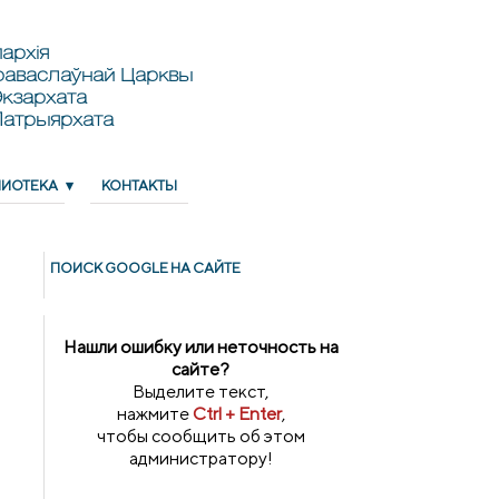
архія
раваслаўнай Царквы
кзархата
Патрыярхата
ЛИОТЕКА
КОНТАКТЫ
ПОИСК GOОGLE НА САЙТЕ
Нашли ошибку или неточность на
сайте?
Выделите текст,
нажмите
Ctrl + Enter
,
чтобы сообщить об этом
администратору!