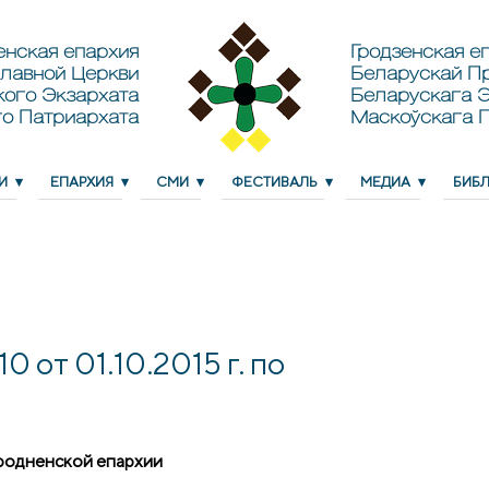
енская епархия
Гродзенская еп
лавной Церкви
Беларускай П
кого Экзархата
Беларускага Э
о Патриархата
Маскоўскага 
И
ЕПАРХИЯ
СМИ
ФЕСТИВАЛЬ
МЕДИА
БИБ
т 01.10.2015 г. по
родненской епархии