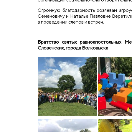
Огромную благодарность хозяевам агро
Семеновичу и Наталье Павловне Веретило
в проведении слётов и встреч.
Братство святых равноапостольных Ме
Словенских, города Волковыска