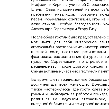
Мефодия и Кирилла, учителей Словенских
Елены Юзвы, исполнителей из всех рай
пребывания инвалидов. Программа конц
песен, музыкальных композиций, игры на 
даже стихов. Особую благодарность хо
Александре Герасимчук и Егору Гизу.
После обеда гостям было предоставлено с
мог найти для себя интересное заня
агроусадьбы расположились мастер-класс
цветной соли, плетение резиночками,
фоамирана, раскрашивания фигурок из г
пузырями. Соревнования по стрельбе в
расшевелиться после долгого концерта
Самые активные участники получили памят
Во время слета традиционные беседы со
доступны для всех желающих. Волковы
также мастер-классы, где гости слёта м
руками и наблюдать за работой гончара,
резвиться на надувном аттракционе, 
выездной библиотеки и ее игровой комнат