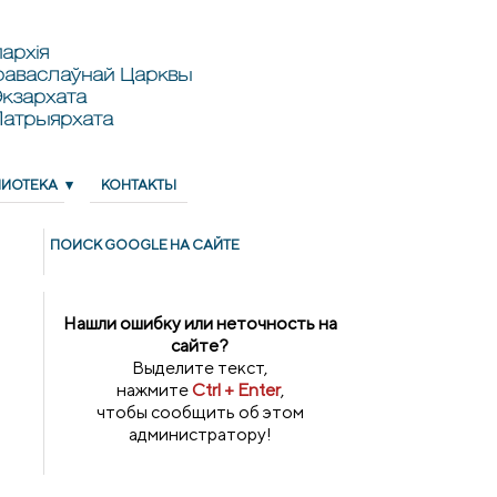
архія
раваслаўнай Царквы
кзархата
Патрыярхата
ЛИОТЕКА
КОНТАКТЫ
ПОИСК GOОGLE НА САЙТЕ
Нашли ошибку или неточность на
сайте?
Выделите текст,
нажмите
Ctrl + Enter
,
чтобы сообщить об этом
администратору!