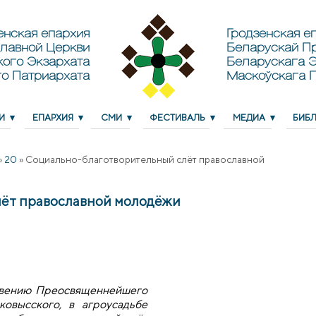
енская епархия
Гродзенская еп
лавной Церкви
Беларускай П
кого Экзархата
Беларускага Э
о Патриархата
Маскоўскага 
И
ЕПАРХИЯ
СМИ
ФЕСТИВАЛЬ
МЕДИА
БИБ
»
20
»
Социально-благотворительный слёт православной
лёт православной молодёжи
словению Преосвященнейшего
ковысского, в агроусадьбе