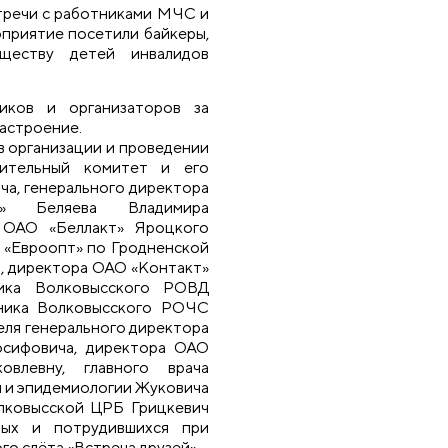
тречи с работниками МЧС и
приятие посетили байкеры,
ществу детей инвалидов
чиков и организаторов за
настроение.
 в организации и проведении
нительный комитет и его
а, генерального директора
т» Беляева Владимира
а ОАО «Беллакт» Яроцкого
 «Евроопт» по Гродненской
, директора ОАО «Контакт»
ника Волковысского РОВД
ьника Волковысского РОЧС
еля генерального директора
сифовича, директора ОАО
влевну, главного врача
ы и эпидемиологии Жуковича
олковысской ЦРБ Грицкевич
ных и потрудившихся при
о слёта «Встреча друзей».