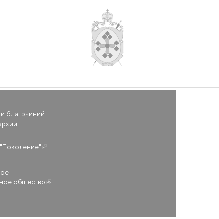
 и благочиний
архии
(внешняя ссылка)
"Поколение"
кое
ьное общество
(внешняя ссылка)