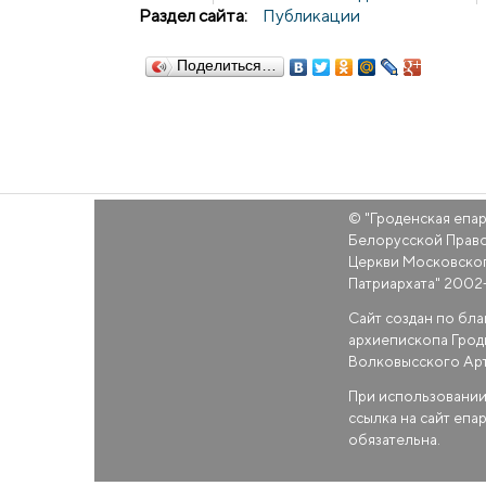
Раздел сайта:
Публикации
Поделиться…
© "
Гроденская епа
Белорусской Прав
Церкви Московско
Патриархата
" 2002
Сайт создан по бл
архиепископа Грод
Волковысского Ар
При использовании
ссылка на сайт епа
обязательна.