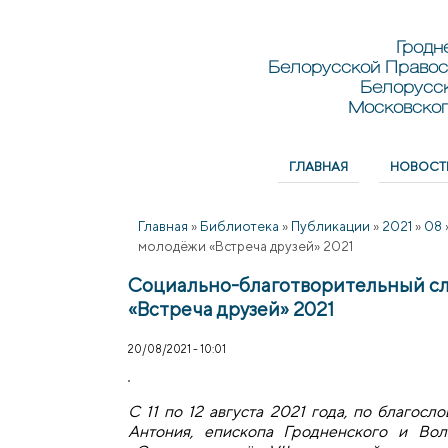
Перейти к основному содержанию
Skip to search
Гродн
Белорусской Правос
Белорусс
Московског
ГЛАВНАЯ
НОВОСТ
Главное меню
Главная
»
Библиотека
»
Публикации
»
2021
»
08
молодёжи «Встреча друзей» 2021
Социально-благотворительный с
«Встреча друзей» 2021
20/08/2021 - 10:01
С 11 по 12 августа 2021 года, по благо
Антония, епископа Гродненского и Вол