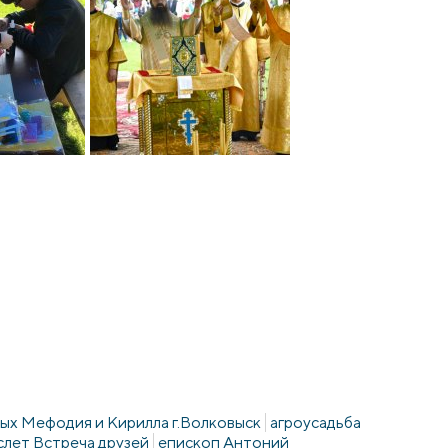
ных Мефодия и Кирилла г.Волковыск
агроусадьба
слет Встреча друзей
епископ Антоний