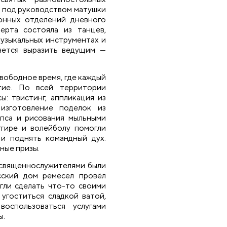
, под руководством матушки
онных отделений дневного
ерта состояла из танцев,
музыкальных инструментах и
чется выразить ведущим —
вободное время, где каждый
тие. По всей территории
ы: твистинг, аппликация из
 изготовление поделок из
ипса и рисования мыльными
 тире и волейболу помогли
 и поднять командный дух.
ные призы.
 священнослужителями были
сский дом ремесел провёл
огли сделать что-то своими
 угоститься сладкой ватой,
воспользоваться услугами
ы.