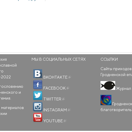
рхия
МЫ В СОЦИАЛЬНЫХ СЕТЯХ
ССЫЛКИ
ославной
Сайты приходов
го
(внешняя ссылка)
Гродненской еп
-2022
ВКОНТАКТЕ
(внешняя ссылка)
агословению
FACEBOOK
Журнал 
ненского и
(внешняя ссылка)
темия.
TWITTER
Гродненс
(внешняя ссылка)
 материалов
благотворител
INSTAGRAM
рхии
(внешняя ссылка)
YOUTUBE