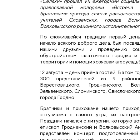
«Селяхи» прошёл VІІ ежегодный социаль
православной молодёжи «Встреча д
братчиками прихода святых равноапост
учителей Словенских, города Вол
Волковысского районного исполнительного
По сложившейся традиции первый день
начало всякого доброго дела, был посвя
нашими друзьями и проведению соц
обустройством палаточного городка и 
территории и помощи хозяевам агроусадь
12 августа — день приёма гостей. В этом г
300 представителей из 9 районов
Берестовицкого, Гродненского, Вол
Зельвенского, Слонимского, Свислочского
города Гродно.
Братчики и прихожане нашего прихо
энтузиазма с самого утра, их настрое
Праздник начался с литургии, которую в
епископ Гродненский и Волковысский Ан
представлен концерт, подготовленный
приглашенных гостей: хора прихода 