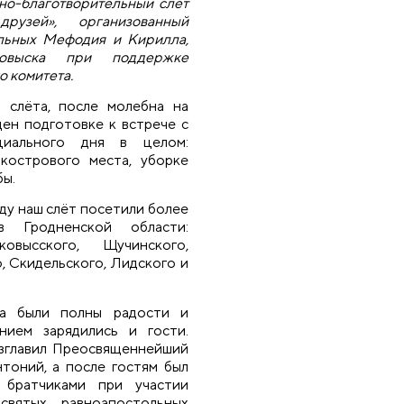
но-благотворительный слёт
рузей», организованный
ольных Мефодия и Кирилла,
ковыска при поддержке
 комитета.
 слёта, после молебна на
щен подготовке к встрече с
иального дня в целом:
кострового места, уборке
бы.
оду наш слёт посетили более
 Гродненской области:
ковысского, Щучинского,
, Скидельского, Лидского и
да были полны радости и
нием зарядились и гости.
озглавил Преосвященнейший
тоний, а после гостям был
 братчиками при участии
святых равноапостольных