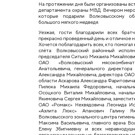
На протяжении дня были организованы вс
департамента охраны МВД. Вечером меро
которые подарили Волковысскому об
большого мягкого медведя.
Уезжая, гости благодарили всех брат
прекрасно проведенный день и отличное 
Хочется поблагодарить всех, кто помогал
слёта: Волковысский районный испол
председателя Ситько Михаила Михайлович
ОАО «Волковысский мясокомбина
Анатольевича, генерального директор
Александра Михайловича, директора ОАО
области Аскарова Александра Фаритовича
Пилюка Михаила Федоровича, началь
Осоцкого Виталия Михайловича, начал
Якимовича Сергея Михайловича, заместит
ОАО «Ромакс» Нехвядовича Леонида Ио
«Аэлита Люкс» Апанович Галину Яко
Волковысского зонального центра гигиен
Максима Васильевича, главного врача В
Елену Збигниевну и всех неравнодуш
организации социально-благотворительног