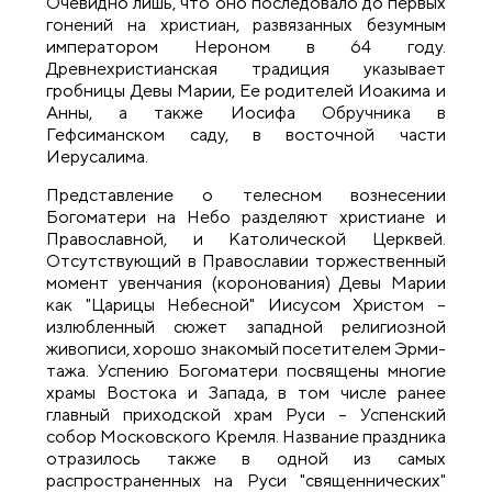
Очевидно лишь, что оно последовало до первых
гонений на христиан, развязанных безумным
императором Нероном в 64 году.
Древнехристианская традиция указы­вает
гробницы Девы Марии, Ее родителей Иоакима и
Анны, а также Иосифа Обручника в
Гефсиманском саду, в восточной части
Иерусалима.
Представление о телесном вознесении
Богоматери на Небо разде­ля­ют христиане и
Православной, и Католической Церквей.
Отсутствующий в Православии торжественный
момент увенчания (коронования) Девы Марии
как "Царицы Небесной" Иисусом Христом –
излюбленный сюжет западной религиозной
живописи, хорошо знакомый посетителем Эрми­
та­жа. Успению Богоматери посвящены многие
храмы Востока и Запада, в том числе ранее
главный приходской храм Руси – Успенский
собор Мос­ков­ского Кремля. Название праздника
отразилось также в одной из са­мых
распространенных на Руси "священнических"