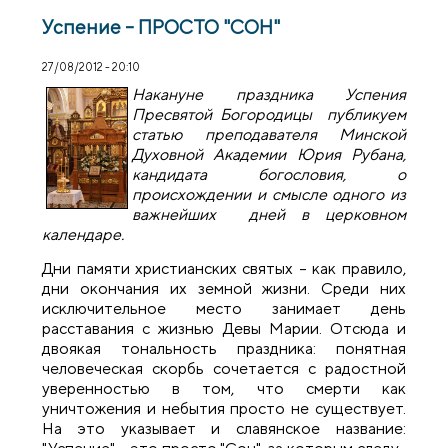
Успение – ПРОСТО "СОН"
27/08/2012 - 20:10
Накануне праздника Успения
Пресвятой Богородицы публикуем
статью преподавателя Минской
Духовной Академии Юрия Рубана,
кандидата богословия, о
происхождении и смысле одного из
важнейших дней в церковном
календаре.
Дни памяти христианских святых – как правило,
дни окончания их зе­м­ной жизни. Среди них
исключительное место занимает день
расставания с жизнью Девы Марии. Отсюда и
двоякая тональность праздника: понят­ная
человеческая скорбь сочетается с радостной
уверенностью в том, что смерти как
уничтожения и небытия просто не существует.
На это указы­ва­ет и славянское название: