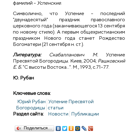
фамилий –
Успенские
.
Символично, что Успение – последний
"двунадесятый" праздник православного
церковного года (заканчивающегося 13 сентября
по новому стилю). А первым общехристианским
праздником Нового года станет Рождество
Богоматери (21 сентября н. ст.).
Литература:
Скабалланович М.
Успение
Пресвятой Богородицы. Киев, 2004;
Рашковский
Е. Б.
"С высоты Востока...". М., 1993, с.71–77.
Ю. Рубан
Ключевые слова:
Юрий Рубан
Успение Пресвятой
Богородицы
статьи
Раздел сайта:
Новости
Публикации
Поделиться…