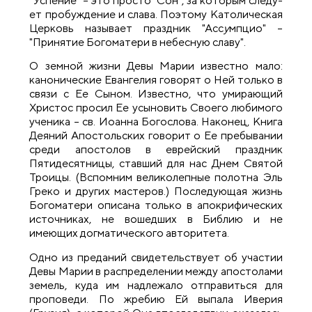
"Успение" – это просто "Сон", за которым следу­
ет пробуждение и слава. Поэтому Католическая
Церковь называет празд­ник "Асс
у
мпцио" –
"Принятие Богоматери в небесную славу".
О земной жизни Девы Марии известно мало:
канонические Евангелия говорят о Ней только в
связи с Ее Сыном. Известно, что умирающий
Христос просил Ее усыновить Своего любимого
ученика – св. Иоанна Богослова. Наконец, Книга
Деяний Апостольских говорит о Ее пребывании
среди апостолов в еврейский праздник
Пятидесят­ницы, ставший для нас Днем Святой
Троицы. (Вспомним великолеп­ные полотна Эль
Греко и других мастеров.) Последующая жизнь
Богоматери описана только в апокрифических
источниках, не вошедших в Библию и не
имеющих догматического авторитета.
Одно из преданий свидетельствует об участии
Девы Марии в распределении между апостолами
земель, куда им надлежало отправиться для
проповеди. По жребию Ей выпала Иверия