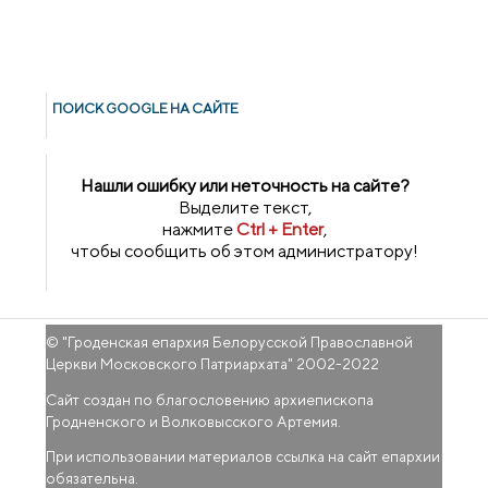
ПОИСК GOОGLE НА САЙТЕ
Нашли ошибку или неточность на сайте?
Выделите текст,
нажмите
Ctrl + Enter
,
чтобы сообщить об этом администратору!
© "
Гроденская епархия Белорусской Православной
Церкви Московского Патриархата
" 2002-2022
Сайт создан по благословению архиепископа
Гродненского и Волковысского Артемия.
При использовании материалов ссылка на сайт епархии
обязательна.