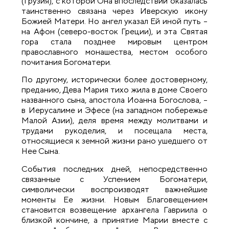
(Грузия), с которой Она впоследствии оказалась
таинственно связана через Иверскую икону
Божией Матери. Но ангел указал Ей иной путь –
на Афон (северо-восток Греции), и эта Святая
гора стала позднее мировым центром
православного монашества, местом особого
почитания Богоматери.
По другому, исторически более достоверному,
преданию, Дева Мария тихо жила в доме Своего
названного сына, апостола Иоанна Богослова, –
в Иерусалиме и Эфесе (на западном побережье
Малой Азии), деля время между молитвами и
трудами рукоделия, и посещала места,
относящиеся к земной жизни рано ушедшего от
Нее Сына.
События последних дней, непосредственно
связанные с Успением Богоматери,
символически воспроизводят важнейшие
моменты Ее жизни. Новым Благовещением
становится возвещение архангела Гавриила о
близкой кончине, а принятие Марии вместе с