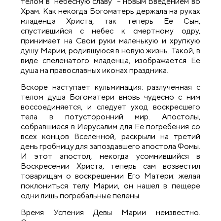
телом в "небесную славу" – новым Введением во
Храм. Как некогда Богоматерь держала на руках
младенца Христа, так теперь Ее Сын,
спустившийся с небес к смертному одру,
принимает на Свои руки маленькую и хрупкую
душу Марии, родившуюся в новую жизнь. Такой, в
виде спеленатого младенца, изображается Ее
душа на православных иконах праздника.
Вскоре наступает кульминация: разлученная с
телом душа Богоматери вновь чудесно с ним
воссоединяется, и следует уход воскресшего
тела в потусторонний мир. Апостолы,
собравшиеся в Иерусалим для Ее погребения со
всех концов Вселенной, раскрыли на третий
день гробницу для запоздавшего апостола Фомы.
И этот апостол, некогда усомнившийся в
Воскресении Христа, теперь сам возвестил
товарищам о воскрешении Его Матери: желая
поклониться телу Марии, он нашел в пещере
одни лишь погребальные пелены.
Время Успения Девы Марии неизвестно.