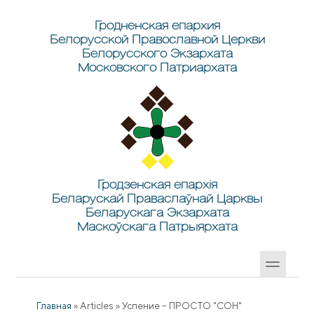
Перейти к основному содержанию
Skip to search
Гродненская епархия
Белорусской Православной Церкви
Белорусского Экзархата
Московского Патриархата
Гродзенская епархія
Беларускай Праваслаўнай Царквы
Беларускага Экзархата
Маскоўскага Патрыярхата
Главная
»
Articles
»
Успение – ПРОСТО "СОН"