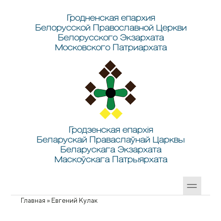
Перейти к основному содержанию
Skip to search
Гродненская епархия
Белорусской Православной Церкви
Белорусского Экзархата
Московского Патриархата
Гродзенская епархія
Беларускай Праваслаўнай Царквы
Беларускага Экзархата
Маскоўскага Патрыярхата
Главная
»
Евгений Кулак
Вы здесь