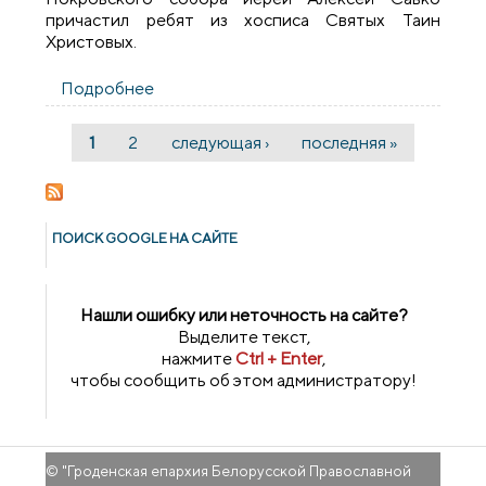
причастил ребят из хосписа Святых Таин
Христовых.
Подробнее
о Пасхальное поздравление для
подопечных ОБО «Гродненский детский
хоспис» организовали социальный отдел
1
2
следующая ›
последняя »
Страницы
и школа Покровского собора
ПОИСК GOОGLE НА САЙТЕ
Нашли ошибку или неточность на сайте?
Выделите текст,
нажмите
Ctrl + Enter
,
чтобы сообщить об этом администратору!
© "
Гроденская епархия Белорусской Православной