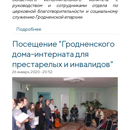
руководством и сотрудниками отдела по
церковной благотворительности и социальному
служению Гродненской епархии.
Подробнее
о Состоялась встреча представителей
облисполкома с сотрудниками
социального отдела епархии
Посещение "Гродненского
дома-интерната для
престарелых и инвалидов"
26 января, 2020 - 20:52