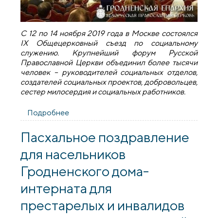
С 12 по 14 ноября 2019 года в Москве состоялся
IX Общецерковный съезд по социальному
служению. Крупнейший форум Русской
Православной Церкви объединил более тысячи
человек – руководителей социальных отделов,
создателей социальных проектов, добровольцев,
сестер милосердия и социальных работников.
Подробнее
о Представитель епархии принял
участие в IX Общецерковном съезде по
социальному служению
Пасхальное поздравление
для насельников
Гродненского дома-
интерната для
престарелых и инвалидов