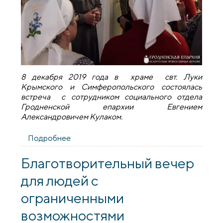
8 декабря 2019 года в храме свт. Луки
Крымского и Симферопольского состоялась
встреча с сотрудником социального отдела
Гродненской епархии Евгением
Александровичем Кулаком.
Подробнее
о Встреча с сотрудником социального
отдела Гродненской епархии в храме
святителя Луки
Благотворительный вечер
для людей с
ограниченными
возможностями