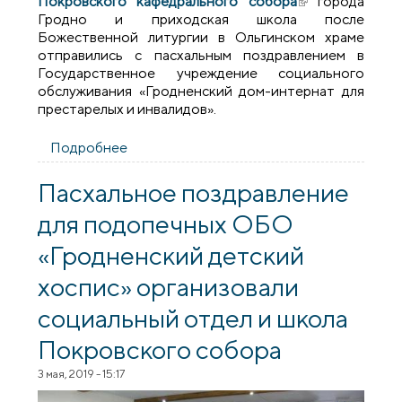
Покровского кафедрального собора
(внешняя
города
Гродно и приходская школа после
ссылка)
Божественной литургии в Ольгинском храме
отправились с пасхальным поздравлением в
Государственное учреждение социального
обслуживания «Гродненский дом-интернат для
престарелых и инвалидов».
Подробнее
о Пасхальное поздравление для
насельников Гродненского дома-
интерната для престарелых и инвалидов
Пасхальное поздравление
организовали социальный отдел и школа
для подопечных ОБО
Покровского собора
«Гродненский детский
хоспис» организовали
социальный отдел и школа
Покровского собора
3 мая, 2019 - 15:17