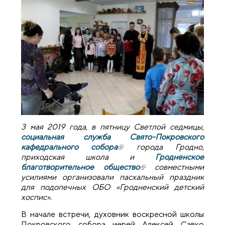
3 мая 2019 года, в пятницу Светлой седмицы,
социальная служба Свято-Покровского
кафедрального собора
(внешняя ссылка)
города Гродно,
приходская школа и
Гродненское
благотворительное общество
(внешняя ссылка)
совместными
усилиями организовали пасхальный праздник
для подопечных ОБО «Гродненский детский
хоспис».
В начале встречи, духовник воскресной школы
Покровского собора иерей Алексей Савко