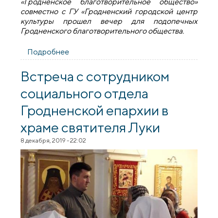
«Гродненское благотворительное общество»
совместно с ГУ «Гродненский городской центр
культуры прошел вечер для подопечных
Гродненского благотворительного общества.
Подробнее
о Рождественский вечер для
подопечных Гродненского
благотворительного общества
Встреча с сотрудником
социального отдела
Гродненской епархии в
храме святителя Луки
8 декабря, 2019 - 22:02