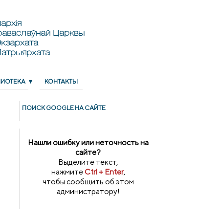
архія
раваслаўнай Царквы
кзархата
Патрыярхата
ЛИОТЕКА
КОНТАКТЫ
ПОИСК GOОGLE НА САЙТЕ
Нашли ошибку или неточность на
сайте?
Выделите текст,
нажмите
Ctrl + Enter
,
чтобы сообщить об этом
администратору!