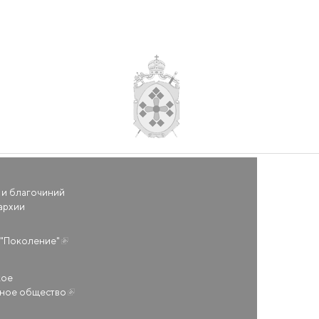
 и благочиний
архии
(внешняя ссылка)
"Поколение"
кое
ьное общество
(внешняя ссылка)