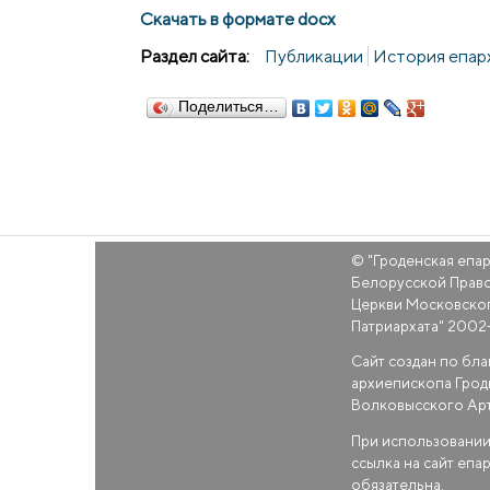
Скачать в формате docx
Раздел сайта:
Публикации
История епар
Поделиться…
© "
Гроденская епа
Белорусской Прав
Церкви Московско
Патриархата
" 2002
Сайт создан по бл
архиепископа Грод
Волковысского Ар
При использовании
ссылка на сайт епа
обязательна.