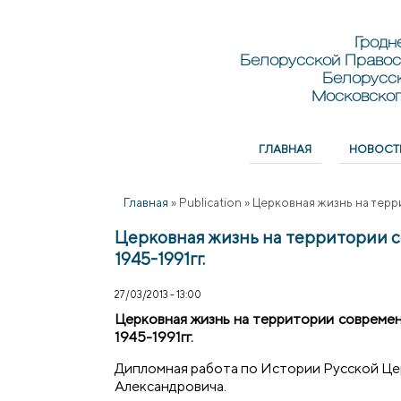
Перейти к основному содержанию
Skip to search
Гродн
Белорусской Правос
Белорусс
Московског
ГЛАВНАЯ
НОВОСТ
Главное меню
Главная
»
Publication
»
Церковная жизнь на терр
Церковная жизнь на территории 
1945-1991гг.
27/03/2013 - 13:00
Церковная жизнь на территории современ
1945-1991гг.
Дипломная работа по Истории Русской Це
Александровича.