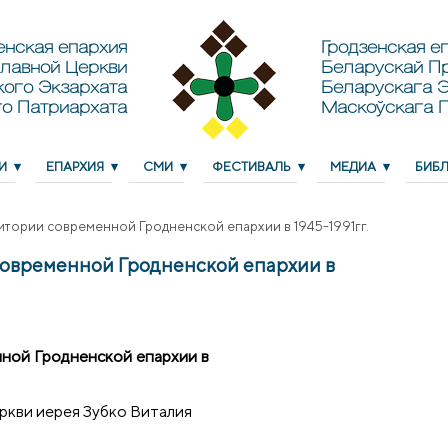
енская епархия
Гродзенская еп
лавной Церкви
Беларускай П
кого Экзархата
Беларускага Э
о Патриархата
Маскоўскага 
И
ЕПАРХИЯ
СМИ
ФЕСТИВАЛЬ
МЕДИА
БИБ
итории современной Гродненской епархии в 1945-1991гг.
современной Гродненской епархии в
ной Гродненской епархии в
ркви иерея Зубко Виталия