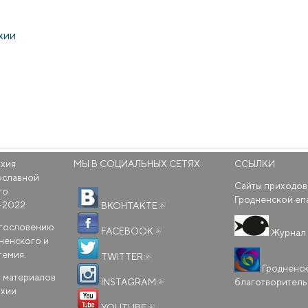
хии
рхия
МЫ В СОЦИАЛЬНЫХ СЕТЯХ
ССЫЛКИ
ославной
Сайты приходов
го
(внешняя ссылка)
Гродненской еп
-2022
ВКОНТАКТЕ
(внешняя ссылка)
агословению
FACEBOOK
Журнал 
ненского и
(внешняя ссылка)
темия.
TWITTER
Гродненс
(внешняя ссылка)
 материалов
благотворител
INSTAGRAM
рхии
(внешняя ссылка)
YOUTUBE