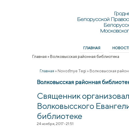
Перейти к основному содержанию
Skip to search
Гродн
Белорусской Правос
Белорусс
Московског
ГЛАВНАЯ
НОВОСТ
Главное меню
Главная
»
Волковысская районная библиотека
Вы здесь
Главная
»
Novostnye Tegi
»
Волковысская район
Волковысская районная библиоте
Священник организова
Волковысского Евангели
библиотеке
24 ноября, 2017 - 21:51