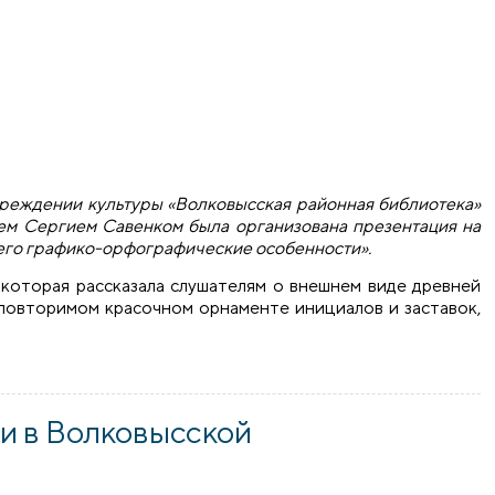
учреждении культуры «Волковысская районная библиотека»
ем Сергием Савенком была организована презентация на
 его графико-орфографические особенности».
 которая рассказала слушателям о внешнем виде древней
еповторимом красочном орнаменте инициалов и заставок,
езентацию Волковысского Евангелия XVI века в районной б
и в Волковысской