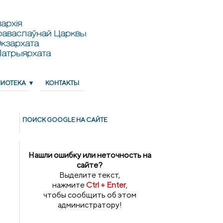
архія
раваслаўнай Царквы
кзархата
Патрыярхата
ЛИОТЕКА
КОНТАКТЫ
ПОИСК GOОGLE НА САЙТЕ
Нашли ошибку или неточность на
сайте?
Выделите текст,
нажмите
Ctrl + Enter
,
чтобы сообщить об этом
администратору!