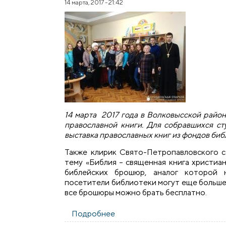
14 марта, 2017 - 21:42
14 марта 2017 года в Волковысской райо
православной книги. Для собравшихся с
выставка православных книг из фондов биб
Также клирик Свято-Петропавловского с
тему «Библия – священная книга христиан
библейских брошюр, аналог которой 
посетители библиотеки могут еще больше 
все брошюры можно брать бесплатно.
Подробнее
о День православной книги 