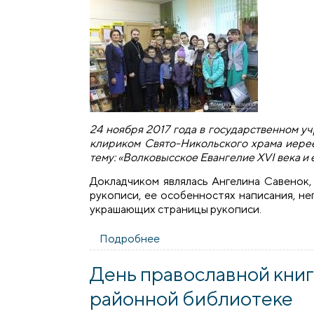
24 ноября 2017 года в государственном 
клириком Свято-Никольского храма иере
тему: «Волковысское Евангелие
XVI
века и
Докладчиком являлась Ангелина Савенок,
рукописи, ее особенностях написания, н
украшающих страницы рукописи.
Подробнее
о Священник организовал пр
День православной книг
районной библиотеке