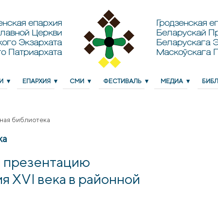
енская епархия
Гродзенская еп
лавной Церкви
Беларускай П
кого Экзархата
Беларускага Э
о Патриархата
Маскоўскага 
И
ЕПАРХИЯ
СМИ
ФЕСТИВАЛЬ
МЕДИА
БИБ
ная библиотека
ка
л презентацию
я XVI века в районной