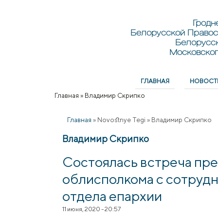
Перейти к основному содержанию
Skip to search
Гродн
Белорусской Правос
Белорусс
Московског
ГЛАВНАЯ
НОВОСТ
Главное меню
Главная
»
Владимир Скрипко
Вы здесь
Главная
»
Novostnye Tegi
»
Владимир Скрипко
Владимир Скрипко
Состоялась встреча пр
облисполкома с сотруд
отдела епархии
11 июня, 2020 - 20:57