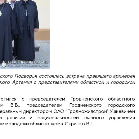
ского Подворья состоялась встреча правящего архиерея
кого Артемия с представителями областной и городской
етился с председателем Гродненского областного
м В.В., председателем Гродненского городского
енеральным директором ОАО "Гродножилстрой" Ушкевичем
м религий и национальностей главного управления
лам молодежи облисполкома Скрипко В.Т.
ел встречу с представителями областной и городской адми