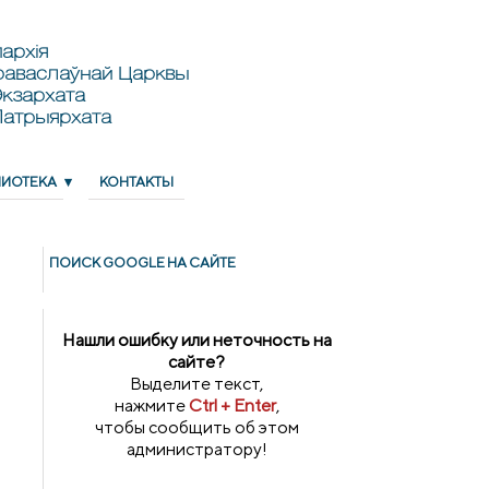
архія
раваслаўнай Царквы
кзархата
Патрыярхата
ЛИОТЕКА
КОНТАКТЫ
ПОИСК GOОGLE НА САЙТЕ
Нашли ошибку или неточность на
сайте?
Выделите текст,
нажмите
Ctrl + Enter
,
чтобы сообщить об этом
администратору!