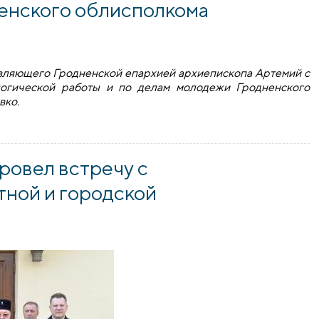
енского облисполкома
равляющего Гродненской епархией архиепископа Артемий с
логической работы и по делам молодежи Гродненского
вко.
пископа Артемия с представителями Гродненского облиспо
ровел встречу с
тной и городской