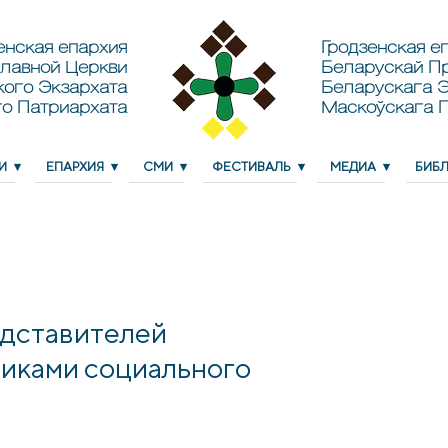
енская епархия
Гродзенская еп
лавной Церкви
Беларускай П
кого Экзархата
Беларускага Э
о Патриархата
Маскоўскага 
И
ЕПАРХИЯ
СМИ
ФЕСТИВАЛЬ
МЕДИА
БИБ
едставителей
никами социального