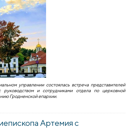
иальном управлении состоялась встреча представителей
 с руководством и сотрудниками отдела по церковной
ению Гродненской епархии.
тавителей облисполкома с сотрудниками социального отдел
иепископа Артемия с