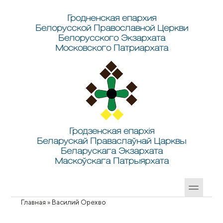
Перейти к основному содержанию
Skip to search
Гродненская епархия
Белорусской Православной Церкви
Белорусского Экзархата
Московского Патриархата
Гродзенская епархія
Беларускай Праваслаўнай Царквы
Беларускага Экзархата
Маскоўскага Патрыярхата
Главная
»
Василий Орехво
Вы здесь