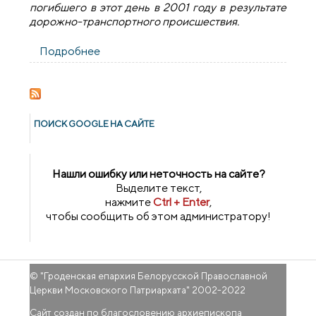
погибшего в этот день в 2001 году в результате
дорожно-транспортного происшествия.
Подробнее
о Протоиерей Вячеслав Гапличник
принял участие в служении панихиды по
трагически погибшему студенту МинДС
Василию Орехво
ПОИСК GOОGLE НА САЙТЕ
Нашли ошибку или неточность на сайте?
Выделите текст,
нажмите
Ctrl + Enter
,
чтобы сообщить об этом администратору!
© "
Гроденская епархия Белорусской Православной
Церкви Московского Патриархата
" 2002-2022
Сайт создан по благословению архиепископа