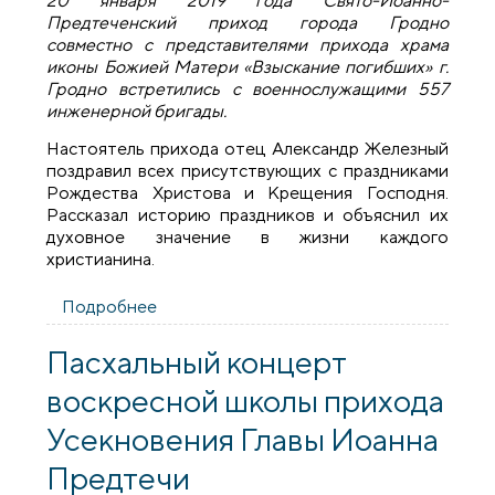
20 января 2019 года Свято-Иоанно-
Предтеченский приход города Гродно
совместно с представителями прихода храма
иконы Божией Матери «Взыскание погибших» г.
Гродно встретились с военнослужащими 557
инженерной бригады.
Настоятель прихода отец Александр Железный
поздравил всех присутствующих с праздниками
Рождества Христова и Крещения Господня.
Рассказал историю праздников и объяснил их
духовное значение в жизни каждого
христианина.
Подробнее
о Духовенство и прихожане встретились
с военнослужащими 557-й инженерной
бригады
Пасхальный концерт
воскресной школы прихода
Усекновения Главы Иоанна
Предтечи