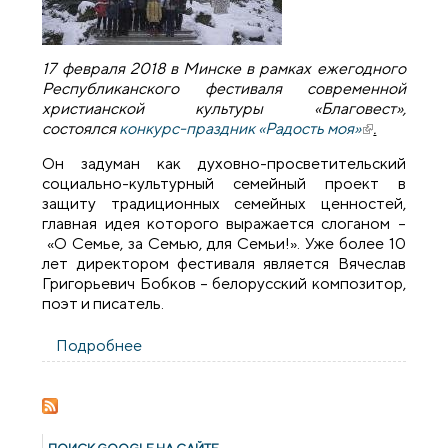
17 февраля 2018 в Минске в рамках ежегодного
Республиканского фестиваля современной
христианской культуры «Благовест»,
состоялся
конкурс-праздник «Радость моя»
(внешняя
.
ссылка)
Он задуман как духовно-просветительский
социально-культурный семейный проект в
защиту традиционных семейных ценностей,
главная идея которого выражается слоганом –
«О Семье, за Семью, для Семьи!». Уже более 10
лет директором фестиваля является Вячеслав
Григорьевич Бобков – белорусский композитор,
поэт и писатель.
Подробнее
о Театральная студия «Рамонак» заняла
второе место в номинации
«Театральное творчество. Крупная
форма» конкурса "Радость моя"