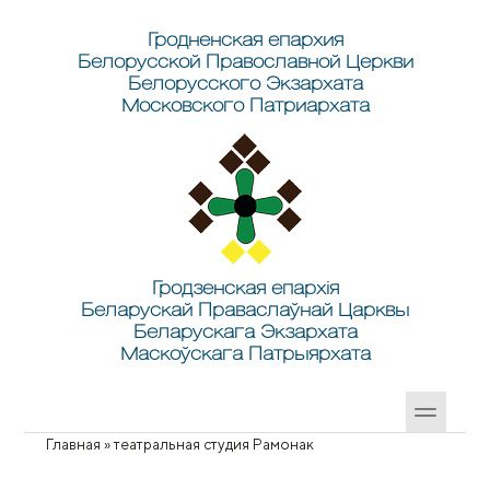
Перейти к основному содержанию
Skip to search
Гродненская епархия
Белорусской Православной Церкви
Белорусского Экзархата
Московского Патриархата
Гродзенская епархія
Беларускай Праваслаўнай Царквы
Беларускага Экзархата
Маскоўскага Патрыярхата
Главная
»
театральная студия Рамонак
Вы здесь