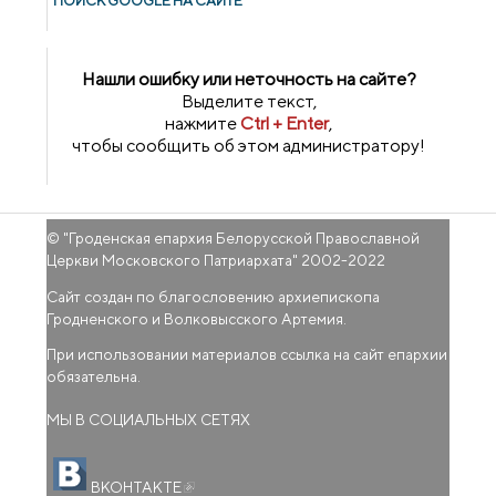
ПОИСК GOОGLE НА САЙТЕ
Нашли ошибку или неточность на сайте?
Выделите текст,
нажмите
Ctrl + Enter
,
чтобы сообщить об этом администратору!
© "
Гроденская епархия Белорусской Православной
Церкви Московского Патриархата
" 2002-2022
Сайт создан по благословению архиепископа
Гродненского и Волковысского Артемия.
При использовании материалов ссылка на сайт епархии
обязательна.
МЫ В СОЦИАЛЬНЫХ СЕТЯХ
(внешняя ссылка)
ВКОНТАКТЕ