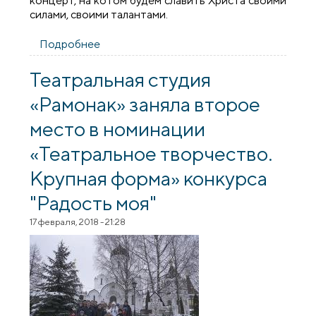
концерт, на котом будем славить Христа своими
силами, своими талантами.
Подробнее
о Пасхальный концерт воскресной
школы прихода Усекновения Главы
Иоанна Предтечи
Театральная студия
«Рамонак» заняла второе
место в номинации
«Театральное творчество.
Крупная форма» конкурса
"Радость моя"
17 февраля, 2018 - 21:28