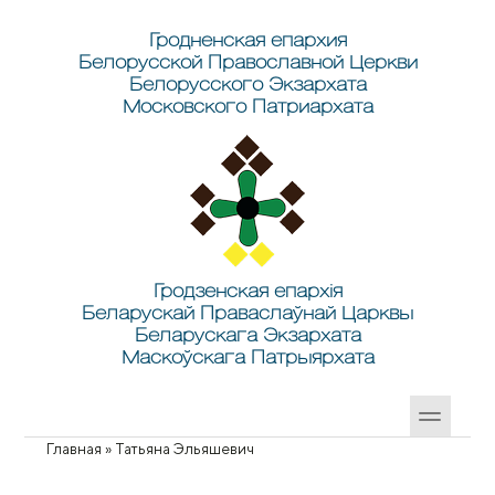
Перейти к основному содержанию
Skip to search
Гродненская епархия
Белорусской Православной Церкви
Белорусского Экзархата
Московского Патриархата
Гродзенская епархія
Беларускай Праваслаўнай Царквы
Беларускага Экзархата
Маскоўскага Патрыярхата
Главная
»
Татьяна Эльяшевич
Вы здесь