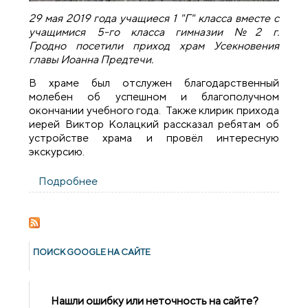
29 мая 2019 года учащиеся 1 "Г" класса вместе с
учащимися 5-го класса гимназии №2 г.
Гродно посетили приход храм Усекновения
главы Иоанна Предтечи.
В храме был отслужен благодарственный
молебен об успешном и благополучном
окончании учебного года. Также клирик прихода
иерей Виктор Колацкий рассказал ребятам об
устройстве храма и провёл интересную
экскурсию.
Подробнее
о Учащиеся гимназии №2 города Гродно
посетили приход Усекновения главы
Иоанна Предтечи
ПОИСК GOОGLE НА САЙТЕ
Нашли ошибку или неточность на сайте?