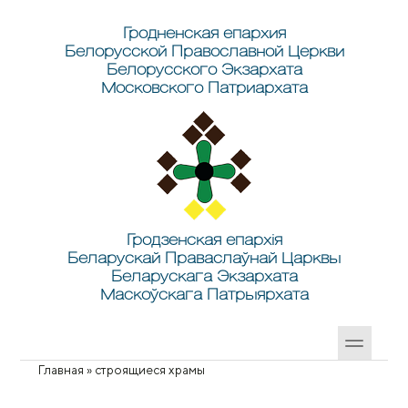
Перейти к основному содержанию
Skip to search
Гродненская епархия
Белорусской Православной Церкви
Белорусского Экзархата
Московского Патриархата
Гродзенская епархія
Беларускай Праваслаўнай Царквы
Беларускага Экзархата
Маскоўскага Патрыярхата
Главная
»
строящиеся храмы
Вы здесь