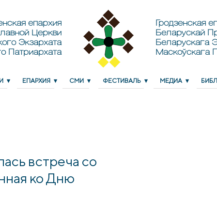
енская епархия
Гродзенская еп
лавной Церкви
Беларускай П
кого Экзархата
Беларускага Э
о Патриархата
Маскоўскага 
И
ЕПАРХИЯ
СМИ
ФЕСТИВАЛЬ
МЕДИА
БИБ
лась встреча со
нная ко Дню