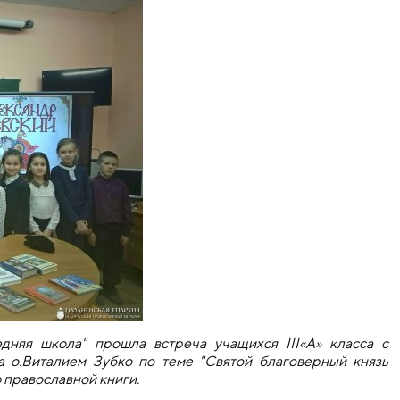
дняя школа" прошла встреча учащихся III«A» класса с
а о.Виталием Зубко по теме "Святой благоверный князь
 православной книги.