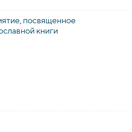
ь встреча со священником, приуроченная ко Дню православ
иятие, посвященное
ославной книги
ие, посвященное празднованию Дня православной книги