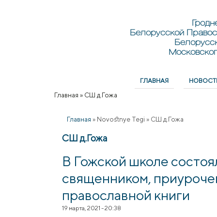
Перейти к основному содержанию
Skip to search
Гродн
Белорусской Правос
Белорусс
Московског
ГЛАВНАЯ
НОВОСТ
Главное меню
Главная
»
СШ д.Гожа
Вы здесь
Главная
»
Novostnye Tegi
»
СШ д.Гожа
СШ д.Гожа
В Гожской школе состоя
священником, приуроче
православной книги
19 марта, 2021 - 20:38