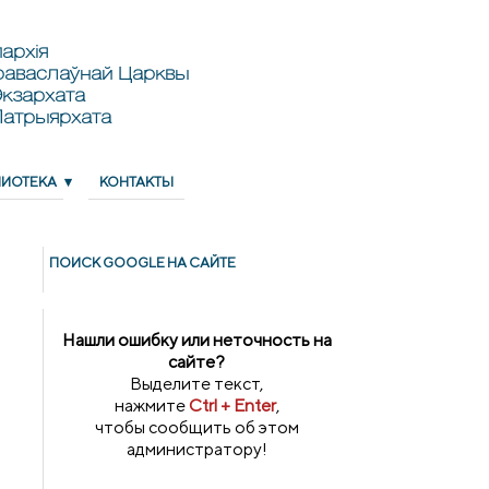
архія
раваслаўнай Царквы
кзархата
Патрыярхата
ЛИОТЕКА
КОНТАКТЫ
ПОИСК GOОGLE НА САЙТЕ
Нашли ошибку или неточность на
сайте?
Выделите текст,
нажмите
Ctrl + Enter
,
чтобы сообщить об этом
администратору!