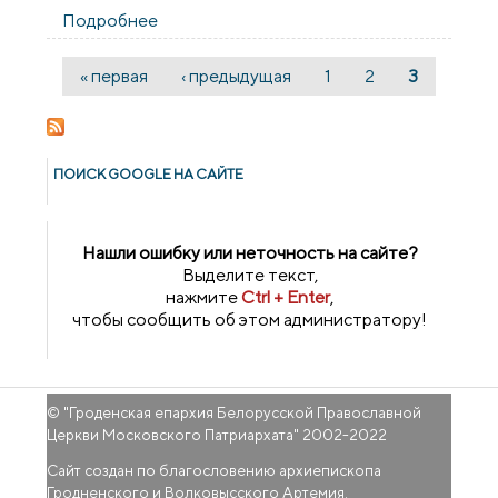
Подробнее
о Встреча семейного клуба
"Возрождение"
« первая
‹ предыдущая
1
2
3
Страницы
ПОИСК GOОGLE НА САЙТЕ
Нашли ошибку или неточность на сайте?
Выделите текст,
нажмите
Ctrl + Enter
,
чтобы сообщить об этом администратору!
© "
Гроденская епархия Белорусской Православной
Церкви Московского Патриархата
" 2002-2022
Сайт создан по благословению архиепископа
Гродненского и Волковысского Артемия.