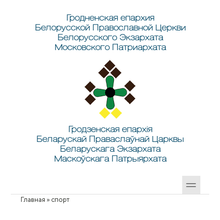
Перейти к основному содержанию
Skip to search
Гродненская епархия
Белорусской Православной Церкви
Белорусского Экзархата
Московского Патриархата
Гродзенская епархія
Беларускай Праваслаўнай Царквы
Беларускага Экзархата
Маскоўскага Патрыярхата
Главная
»
спорт
Вы здесь