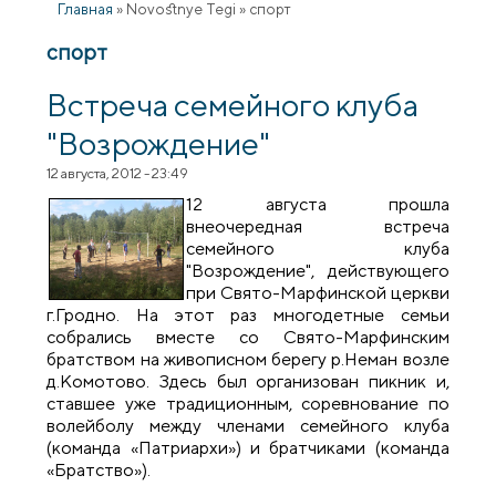
Главная
»
Novostnye Tegi
»
спорт
спорт
Встреча семейного клуба
"Возрождение"
12 августа, 2012 - 23:49
12 августа прошла
внеочередная встреча
семейного клуба
"Возрождение", действующего
при Свято-Марфинской церкви
г.Гродно. На этот раз многодетные семьи
собрались вместе со Свято-Марфинским
братством на живописном берегу р.Неман возле
д.Комотово. Здесь был организован пикник и,
ставшее уже традиционным, соревнование по
волейболу между членами семейного клуба
(команда «Патриархи») и братчиками (команда
«Братство»).