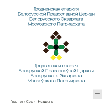
Перейти к основному содержанию
Skip to search
Гродненская епархия
Белорусской Православной Церкви
Белорусского Экзархата
Московского Патриархата
Гродзенская епархія
Беларускай Праваслаўнай Царквы
Беларускага Экзархата
Маскоўскага Патрыярхата
Главная
»
София Ноздрина
Вы здесь