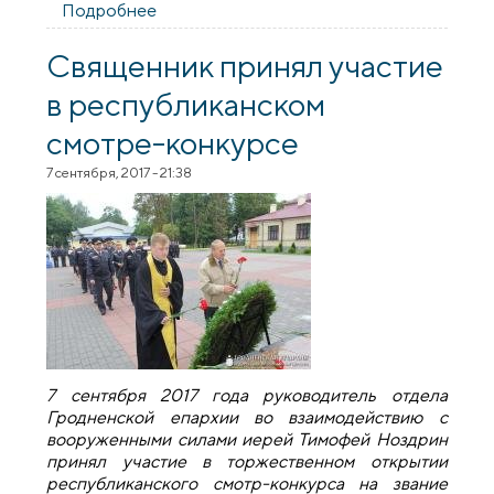
Подробнее
о Руководитель военного отдела
Гродненской епархии принял участие в
заседании Координационного совета
Священник принял участие
Синодального отдела по
в республиканском
взаимодействию с Вооруженными
Силами
смотре-конкурсе
7 сентября, 2017 - 21:38
7 сентября 2017 года руководитель отдела
Гродненской епархии во взаимодействию с
вооруженными силами иерей Тимофей Ноздрин
принял участие в торжественном открытии
республиканского смотр-конкурса на звание