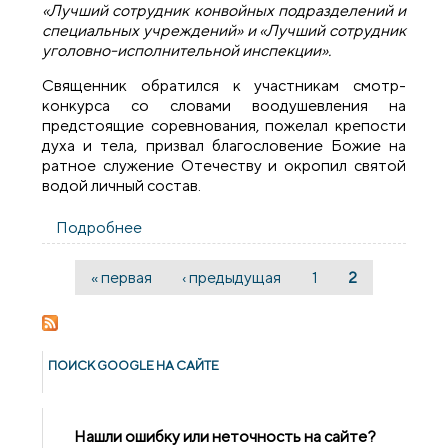
«Лучший сотрудник конвойных подразделений и
специальных учреждений» и «Лучший сотрудник
уголовно-исполнительной инспекции».
Священник обратился к участникам смотр-
конкурса со словами воодушевления на
предстоящие соревнования, пожелал крепости
духа и тела, призвал благословение Божие на
ратное служение Отечеству и окропил святой
водой личный состав.
Подробнее
о Священник принял участие в
республиканском смотре-конкурсе
« первая
‹ предыдущая
1
2
Страницы
ПОИСК GOОGLE НА САЙТЕ
Нашли ошибку или неточность на сайте?