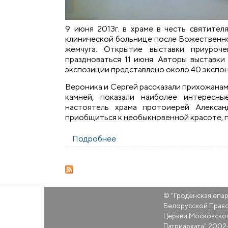
9 июня 2013г. в храме в честь святите
клинической больнице после Божественной
жемчуга. Открытие выставки приуроч
праздноваться 11 июня. Авторы выставки
экспозиции представлено около 40 экспон
Вероника и Сергей рассказали прихожанам
камней, показали наиболее интересн
настоятель храма протоиерей Алексан
приобщиться к необыкновенной красоте, п
Подробнее
о Выставка икон и картин из 
© "
Гроденская епа
Белорусской Прав
Церкви Московско
Патриархата
" 2002