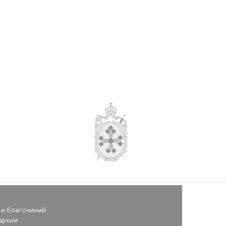
 и благочиний
архии