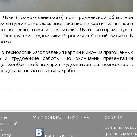
ля Луки (Войно-Ясенецкого) при Гродненской областной
 литургии открылась выставка икон и картин из янтаря и
ено ко дню памяти святителя Луки, который будет
 – белорусские художники Вероника и Сергий Бижако. В
атов.
 о технологии изготовления картин и икон из драгоценных
ые и трудоемкие работы. По окончании презентации
др Хомбак поблагодарил художников за возможность
редставленных на выставке работ.
янтаря и жемчуга в храме святителя Луки
рхия
МЫ В СОЦИАЛЬНЫХ СЕТЯХ
ССЫЛКИ
ославной
Сайты приходов
го
(внешняя ссылка)
Гродненской еп
-2022
ВКОНТАКТЕ