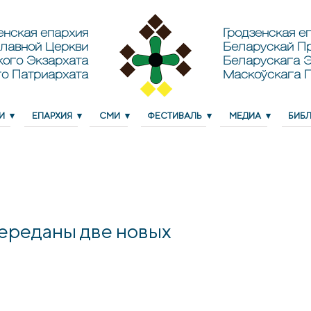
енская епархия
Гродзенская еп
лавной Церкви
Беларускай П
кого Экзархата
Беларускага Э
о Патриархата
Маскоўскага 
И
ЕПАРХИЯ
СМИ
ФЕСТИВАЛЬ
МЕДИА
БИБ
переданы две новых