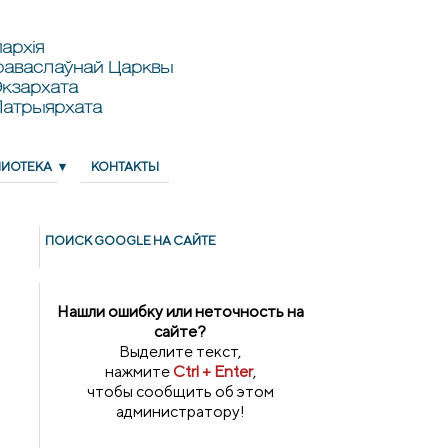
архія
раваслаўнай Царквы
кзархата
Патрыярхата
ЛИОТЕКА
КОНТАКТЫ
ПОИСК GOОGLE НА САЙТЕ
Нашли ошибку или неточность на
сайте?
Выделите текст,
нажмите
Ctrl + Enter
,
чтобы сообщить об этом
администратору!