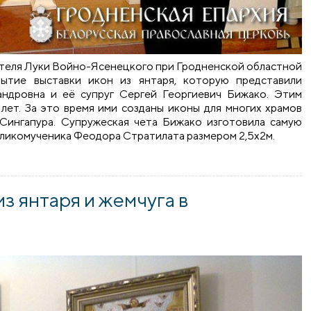
ятителя Луки Войно-Ясенецкого при Гродненской областной
рытие выставки икон из янтаря, которую представили
андровна и её супруг Сергей Георгиевич Бижако. Этим
лет. За это время ими созданы иконы для многих храмов
 Сингапура. Супружеская чета Бижако изготовила самую
великомученика Феодора Стратилата размером 2,5х2м.
янтаря в храме в честь святителя Луки
из янтаря и жемчуга в