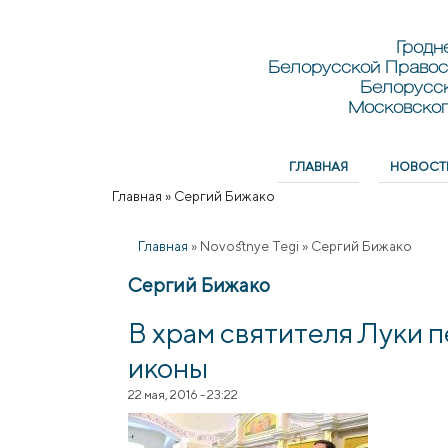
Перейти к основному содержанию
Skip to search
Гродн
Белорусской Правос
Белорусс
Московског
ГЛАВНАЯ
НОВОСТ
Главное меню
Главная
»
Сергий Бижако
Вы здесь
Главная
»
Novostnye Tegi
»
Сергий Бижако
Сергий Бижако
В храм святителя Луки 
иконы
22 мая, 2016 - 23:22