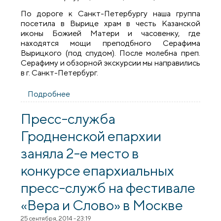
По дороге к Санкт-Петербургу наша группа
посетила в Вырице храм в честь Казанской
иконы Божией Матери и часовенку, где
находятся мощи преподбного Серафима
Вырицкого (под спудом). После молебна преп.
Серафиму и обзорной экскурсии мы направились
в г. Санкт-Петербург.
Подробнее
о Молодежь Серафимо-Жировичского
братства совершила паломничество по
святым местам России
Пресс-служба
Гродненской епархии
заняла 2-е место в
конкурсе епархиальных
пресс-служб на фестивале
«Вера и Слово» в Москве
25 сентября, 2014 - 23:19