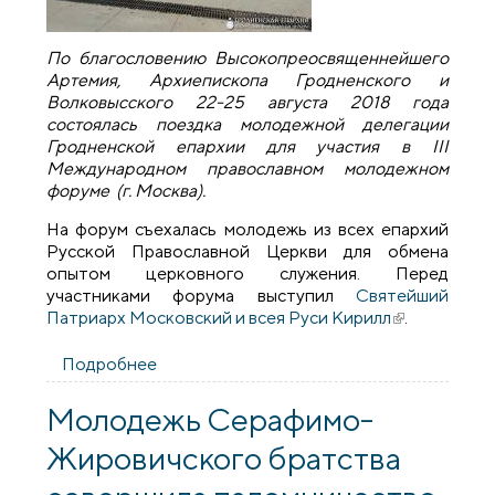
По благословению Высокопреосвященнейшего
Артемия, Архиепископа Гродненского и
Волковысского 22-25 августа 2018 года
состоялась поездка молодежной делегации
Гродненской епархии для участия в III
Международном православном молодежном
форуме (г. Москва).
На форум съехалась молодежь из всех епархий
Русской Православной Церкви для обмена
опытом церковного служения. Перед
участниками форума выступил
Святейший
Патриарх Московский и всея Руси Кирилл
(внешняя
.
ссылка)
Подробнее
о Представители Гродненской епархии
приняли участие в III Международном
православном молодежном форуме
Молодежь Серафимо-
Жировичского братства