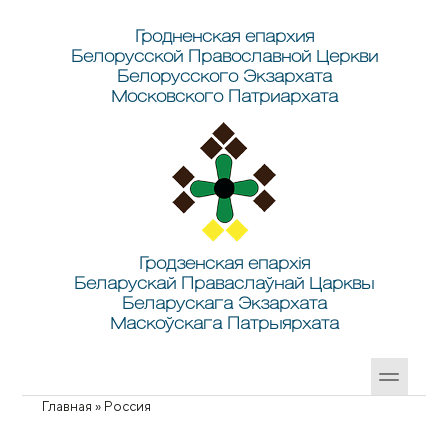
Перейти к основному содержанию
Skip to search
Гродненская епархия
Белорусской Православной Церкви
Белорусского Экзархата
Московского Патриархата
Гродзенская епархія
Беларускай Праваслаўнай Царквы
Беларускага Экзархата
Маскоўскага Патрыярхата
Главная
»
Россия
Вы здесь