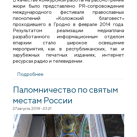
жюри было представлено PR-сопровождение
международного фестиваля православных
песнопений «Коложский благовест»
проходившего в Гродно в феврале 2014 года.
Результатом реализации медиаплана
разработанного информационным отделом
епархии стало широкое освещение
мероприятия, как в республиканских, так и
зарубежных печатных изданиях, интернет
ресурсах радио и телевидении.
Подробнее
о Пресс-служба Гродненской епархии
заняла 2-е место в конкурсе
епархиальных пресс-служб на фестивале
Паломничество по святым
«Вера и Слово» в Москве
местам России
27 августа, 2014 - 23:21