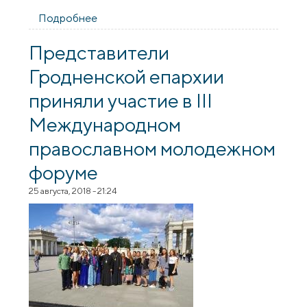
Подробнее
о Клирик Покровского собора принял
участие в международной конференции
"Богословское осмысление проблем
Представители
зависимости: православный и
Гродненской епархии
католический взгляд"
приняли участие в III
Международном
православном молодежном
форуме
25 августа, 2018 - 21:24