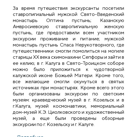
За время путешествия экскурсанты посетили
ставропигиальный мужской Свято-Введенский
монастырь Оптина пустынь; Казанскую
Амвросиевскую ставропигиальную женскую
пустынь, где предоставили всем участником
экскурсии проживание и питание; мужской
монастырь пустынь Спаса Нерукотворного, где
путешественники смогли помолиться на могиле
старицы XX века схимонахини Сепфоры и зайти в
ее келию; в г. Калуга в Свято-Троицком соборе
можно было приложиться к чудотворной
калужской иконе Божьей Матери. Кроме того,
все желающие смогли окунуться в святых
источниках при монастырях. Кроме всего этого
были организованы экскурсии по светским
музеям: краеведческий музей в г. Козельск и в
г.Калуга, музей космонавтики, мемориальный
дом-музей К.Э. Циолковского и художественный
музей, а еще были проведены обзорные
экскурсии по г. Козельску и г. Калуге.