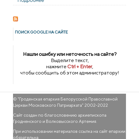
Подробнее
о Экскурсионная поездка в город Калуга
(Российская Федерация)
ПОИСК GOОGLE НА САЙТЕ
Нашли ошибку или неточность на сайте?
Выделите текст,
нажмите
Ctrl + Enter
,
чтобы сообщить об этом администратору!
© "
Гроденская епархия Белорусской Православной
Церкви Московского Патриархата
" 2002-2022
Сайт создан по благословению архиепископа
Гродненского и Волковысского Артемия.
При использовании материалов ссылка на сайт епархии
обязательна.