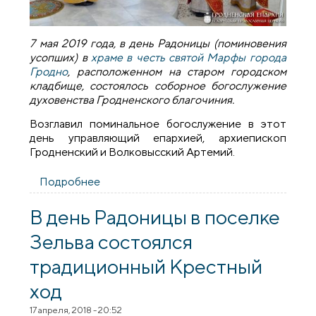
7 мая 2019 года, в день Радоницы (поминовения
усопших) в
храме в честь святой Марфы города
Гродно
, расположенном на старом городском
кладбище, состоялось соборное богослужение
духовенства Гродненского благочиния.
Возглавил поминальное богослужение в этот
день управляющий епархией, архиепископ
Гродненский и Волковысский Артемий.
Подробнее
о Соборное богослужение в день
поминовения усопших в Свято-
Марфинской церкви города Гродно
В день Радоницы в поселке
Зельва состоялся
традиционный Крестный
ход
17 апреля, 2018 - 20:52