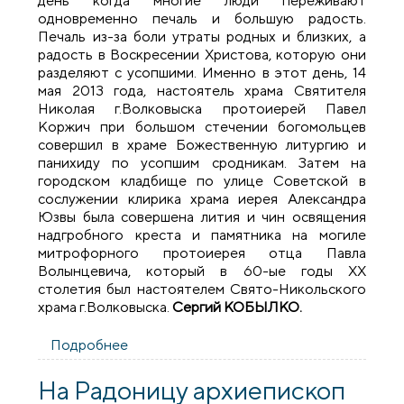
день когда многие люди переживают
одновременно печаль и большую радость.
Печаль из-за боли утраты родных и близких, а
радость в Воскресении Христова, которую они
разделяют с усопшими. Именно в этот день, 14
мая 2013 года, настоятель храма Святителя
Николая г.Волковыска протоиерей Павел
Коржич при большом стечении богомольцев
совершил в храме Божественную литургию и
панихиду по усопшим сродникам. Затем на
городском кладбище по улице Советской в
сослужении клирика храма иерея Александра
Юзвы была совершена лития и чин освящения
надгробного креста и памятника на могиле
митрофорного протоиерея отца Павла
Волынцевича, который в 60-ые годы XX
столетия был настоятелем Свято-Никольского
храма г.Волковыска.
Сергий КОБЫЛКО.
Подробнее
о Освящение надгробного креста и
памятника на могиле отца Павла
Волынцевича в Волковыске
На Радоницу архиепископ