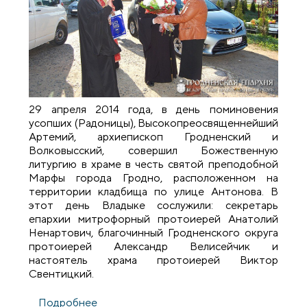
29 апреля 2014 года, в день поминовения
усопших (Радоницы), Высокопреосвященнейший
Артемий, архиепископ Гродненский и
Волковысский, совершил Божественную
литургию в храме в честь святой преподобной
Марфы города Гродно, расположенном на
территории кладбища по улице Антонова. В
этот день Владыке сослужили: секретарь
епархии митрофорный протоиерей Анатолий
Ненартович, благочинный Гродненского округа
протоиерей Александр Велисейчик и
настоятель храма протоиерей Виктор
Свентицкий.
Подробнее
о В день поминовения усопших