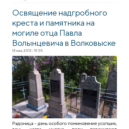
архиепископ Артемий совершил
литургию в храме преподобной Марфы
Освящение надгробного
города Гродно
креста и памятника на
могиле отца Павла
Волынцевича в Волковыске
14 мая, 2013 - 15:55
Радоница - день особого поминовения усопших,