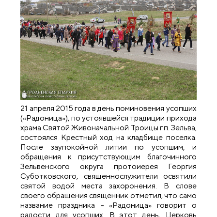
21 апреля 2015 года в день поминовения усопших
(«Радоница»), по устоявшейся традиции прихода
храма Святой Живоначальной Троицы г.п. Зельва,
состоялся Крестный ход на кладбище поселка.
После заупокойной литии по усопшим, и
обращения к присутствующим благочинного
Зельвенского округа протоиерея Георгия
Суботковского, священнослужители освятили
святой водой места захоронения. В слове
своего обращения священник отметил, что само
название праздника – «Радоница» говорит о
радости для усопших. В этот день, Церковь