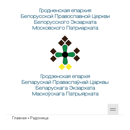
Перейти к основному содержанию
Skip to search
Гродненская епархия
Белорусской Православной Церкви
Белорусского Экзархата
Московского Патриархата
Гродзенская епархія
Беларускай Праваслаўнай Царквы
Беларускага Экзархата
Маскоўскага Патрыярхата
Главная
»
Радоница
Вы здесь