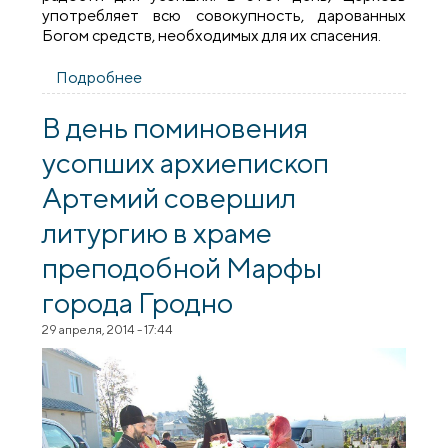
употребляет всю совокупность, дарованных
Богом средств, необходимых для их спасения.
Подробнее
о В день поминовения усопших в Зельве
состоялся Крестный ход на кладбище
поселка
В день поминовения
усопших архиепископ
Артемий совершил
литургию в храме
преподобной Марфы
города Гродно
29 апреля, 2014 - 17:44