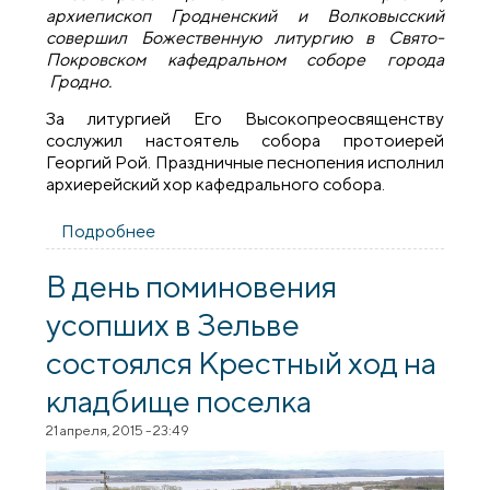
архиепископ Гродненский и Волковысский
совершил Божественную литургию в Свято-
Покровском кафедральном соборе города
Гродно.
За литургией Его Высокопреосвященству
сослужил настоятель собора протоиерей
Георгий Рой. Праздничные песнопения исполнил
архиерейский хор кафедрального собора.
Подробнее
о В праздник Радоницы архиепископ
Артемий совершил литургию в
кафедральном соборе Гродно
В день поминовения
усопших в Зельве
состоялся Крестный ход на
кладбище поселка
21 апреля, 2015 - 23:49