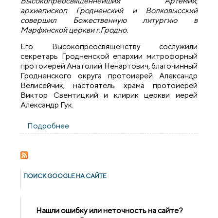
Высокопреосвященнейший Артемий,
архиепископ Гродненский и Волковысский
совершил Божественную литургию в
Марфинской церкви г.Гродно.
Его Высокопреосвященству сослужили
секретарь Гродненской епархии митрофорный
протоиерей Анатолий Ненартович, благочинный
Гродненского округа протоиерей Александр
Велисейчик, настоятель храма протоиерей
Виктор Свентицкий и клирик церкви иерей
Александр Гук.
Подробнее
о На Радоницу архиепископ Артемий
совершил литургию в кладбищенской
церкви святой Марфы г.Гродно
ПОИСК GOОGLE НА САЙТЕ
Нашли ошибку или неточность на сайте?