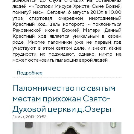
доносится до слуха стоящих на остановках
людей – «Господи Иисусе Христе, Сыне Божий,
помилуй нас». Сегодня, 6 августа 2013г. в 10.00
утра стартовал очередной многодневный
Крестный ход, цель которого - поклониться
Раковичской иконе Божией Матери. Данный
Крестный ход является уникальным в своем
роде. Многие паломники уже не первый год
участвуют в этом святом деле, и знают, какие
трудности их поджидают, однако, ничто не
может остановить пылающих верой людей.
Подробнее
о Начался Крестный ход к Раковичской
иконе Божией Матери
Паломничество по святым
местам прихожан Свято-
Духовой церкви д.Озеры
3 июня, 2013 - 23:52