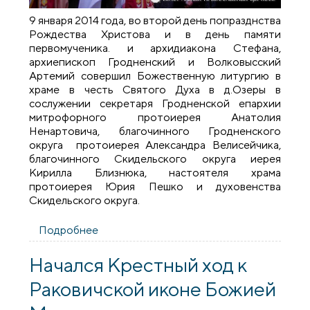
9 января 2014 года, во второй день попразднства
Рождества Христова и в день памяти
первомученика. и архидиакона Стефана,
архиепископ Гродненский и Волковысский
Артемий совершил Божественную литургию в
храме в честь Святого Духа в д.Озеры в
сослужении секретаря Гродненской епархии
митрофорного протоиерея Анатолия
Ненартовича, благочинного Гродненского
округа протоиерея Александра Велисейчика,
благочинного Скидельского округа иерея
Кирилла Близнюка, настоятеля храма
протоиерея Юрия Пешко и духовенства
Скидельского округа.
Подробнее
о Архиепископ Артемий совершил
литургию в храме Святого Духа деревни
Озеры
Начался Крестный ход к
Раковичской иконе Божией