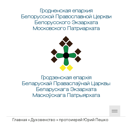
Перейти к основному содержанию
Skip to search
Гродненская епархия
Белорусской Православной Церкви
Белорусского Экзархата
Московского Патриархата
Гродзенская епархія
Беларускай Праваслаўнай Царквы
Беларускага Экзархата
Маскоўскага Патрыярхата
Главная
»
Духовенство
»
протоиерей Юрий Пешко
Вы здесь