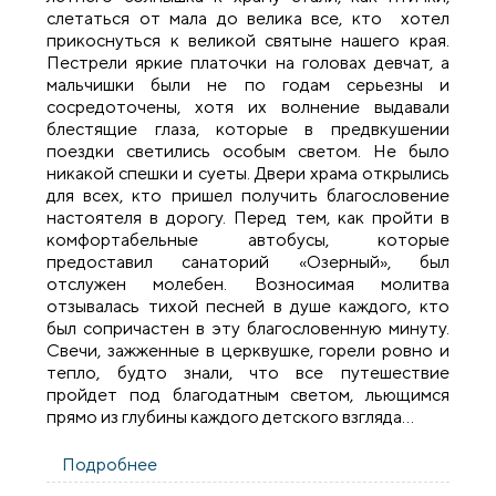
слетаться от мала до велика все, кто хотел
прикоснуться к великой святыне нашего края.
Пестрели яркие платочки на головах девчат, а
мальчишки были не по годам серьезны и
сосредоточены, хотя их волнение выдавали
блестящие глаза, которые в предвкушении
поездки светились особым светом. Не было
никакой спешки и суеты. Двери храма открылись
для всех, кто пришел получить благословение
настоятеля в дорогу. Перед тем, как пройти в
комфортабельные автобусы, которые
предоставил санаторий «Озерный», был
отслужен молебен. Возносимая молитва
отзывалась тихой песней в душе каждого, кто
был сопричастен в эту благословенную минуту.
Свечи, зажженные в церквушке, горели ровно и
тепло, будто знали, что все путешествие
пройдет под благодатным светом, льющимся
прямо из глубины каждого детского взгляда…
Подробнее
о Паломничество по святым местам
прихожан Свято-Духовой церкви