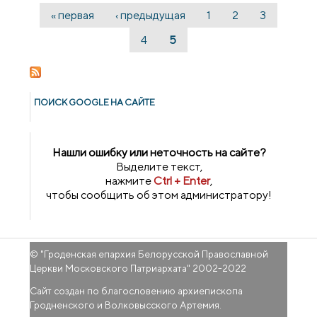
д.Озеры
« первая
‹ предыдущая
1
2
3
Страницы
4
5
ПОИСК GOОGLE НА САЙТЕ
Нашли ошибку или неточность на сайте?
Выделите текст,
нажмите
Ctrl + Enter
,
чтобы сообщить об этом администратору!
© "
Гроденская епархия Белорусской Православной
Церкви Московского Патриархата
" 2002-2022
Сайт создан по благословению архиепископа
Гродненского и Волковысского Артемия.