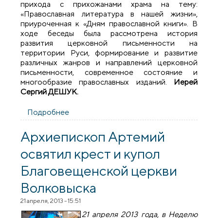
прихода с прихожанами храма на тему:
«Православная литература в нашей жизни»,
приуроченная к «Дням православной книги». В
ходе беседы была рассмотрена история
развития церковной письменности на
территории Руси, формирование и развитие
различных жанров и направлений церковной
письменности, современное состояние и
многообразие православных изданий.
Иерей
Сергий ДЕШУК.
Подробнее
о Беседа «Православная литература в
нашей жизни» в храме Благовещения
города Волковыска
Архиепископ Артемий
освятил крест и купол
Благовещенской церкви
Волковыска
21 апреля, 2013 - 15:51
21 апреля 2013 года, в Неделю