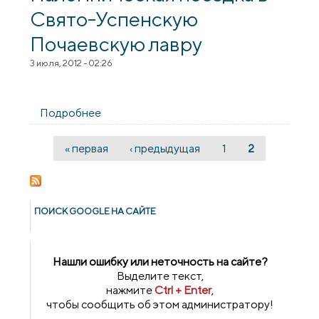
Свято-Успенскую
Почаевскую лавру
3 июля, 2012 - 02:26
Подробнее
о Паломническая поездка в Свято-
Успенскую Почаевскую лавру
« первая
‹ предыдущая
1
2
Страницы
ПОИСК GOОGLE НА САЙТЕ
Нашли ошибку или неточность на сайте?
Выделите текст,
нажмите
Ctrl + Enter
,
чтобы сообщить об этом администратору!