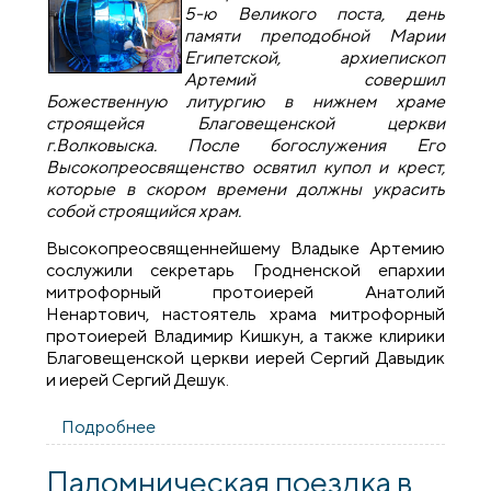
5-ю Великого поста, день
памяти преподобной Марии
Египетской, архиепископ
Артемий совершил
Божественную литургию в нижнем храме
строящейся Благовещенской церкви
г.Волковыска. После богослужения Его
Высокопреосвященство освятил купол и крест,
которые в скором времени должны украсить
собой строящийся храм.
Высокопреосвященнейшему Владыке Артемию
сослужили секретарь Гродненской епархии
митрофорный протоиерей Анатолий
Ненартович, настоятель храма митрофорный
протоиерей Владимир Кишкун, а также клирики
Благовещенской церкви иерей Сергий Давыдик
и иерей Сергий Дешук.
Подробнее
о Архиепископ Артемий освятил крест и
купол Благовещенской церкви
Волковыска
Паломническая поездка в