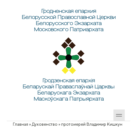
Перейти к основному содержанию
Skip to search
Гродненская епархия
Белорусской Православной Церкви
Белорусского Экзархата
Московского Патриархата
Гродзенская епархія
Беларускай Праваслаўнай Царквы
Беларускага Экзархата
Маскоўскага Патрыярхата
Главная
»
Духовенство
»
протоиерей Владимир Кишкун
Вы здесь