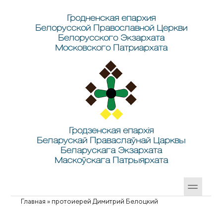
Перейти к основному содержанию
Skip to search
Гродненская епархия
Белорусской Православной Церкви
Белорусского Экзархата
Московского Патриархата
Гродзенская епархія
Беларускай Праваслаўнай Царквы
Беларускага Экзархата
Маскоўскага Патрыярхата
Главная
»
протоиерей Димитрий Белоцкий
Вы здесь