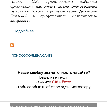
Головач С.В., представители районных
организаций, настоятель храма Благовещения
Пресвятой Богородицы протоиерей Димитрий
Белоцкий и представитель Католической
конфессии.
Подробнее
о Священник принял участие на присяге
спасателей
ПОИСК GOОGLE НА САЙТЕ
Нашли ошибку или неточность на сайте?
Выделите текст,
нажмите
Ctrl + Enter
,
чтобы сообщить об этом администратору!
© "
Гроденская епархия Белорусской Православной