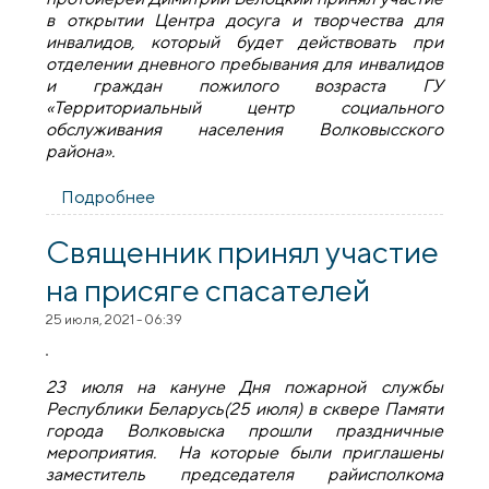
в открытии Центра досуга и творчества для
инвалидов, который будет действовать при
отделении дневного пребывания для инвалидов
и граждан пожилого возраста ГУ
«Территориальный центр социального
обслуживания населения Волковысского
района».
Подробнее
о Протоиерей Димитрий Белоцкий
принял участие в открытии Центра
досуга и творчества для инвалидов
Священник принял участие
на присяге спасателей
25 июля, 2021 - 06:39
23 июля на кануне Дня пожарной службы
Республики Беларусь(25 июля) в сквере Памяти
города Волковыска прошли праздничные
мероприятия. На которые были приглашены
заместитель председателя райисполкома