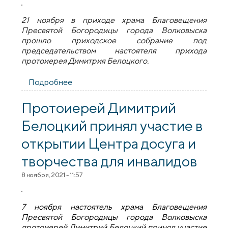
21 ноября в приходе храма Благовещения
Пресвятой Богородицы города Волковыска
прошло приходское собрание под
председательством настоятеля прихода
протоиерея Димитрия Белоцкого.
Подробнее
о В Благовещенском приходе
Волковыска состоялось приходское
собрание
Протоиерей Димитрий
Белоцкий принял участие в
открытии Центра досуга и
творчества для инвалидов
8 ноября, 2021 - 11:57
7 ноября настоятель храма Благовещения
Пресвятой Богородицы города Волковыска
протоиерей Димитрий Белоцкий принял участие