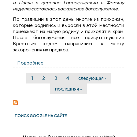
и Павла в деревне Горностаевичи в Фомину
неделю состоялось воскресное богослужение.
По традиции в этот день многие из прихожан,
которые родились и выросли в этой местности
приезжают на малую родину и приходят в храм.
После богослужения все присутствующие
Крестным ходом направились к месту
захоронения их предков.
Подробнее
о В деревне Горностаевичи установили
поклонный крест
1
2
3
4
следующая ›
Страницы
последняя »
ПОИСК GOОGLE НА САЙТЕ