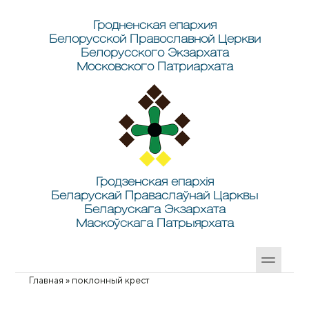
Перейти к основному содержанию
Skip to search
Гродненская епархия
Белорусской Православной Церкви
Белорусского Экзархата
Московского Патриархата
Гродзенская епархія
Беларускай Праваслаўнай Царквы
Беларускага Экзархата
Маскоўскага Патрыярхата
Главная
»
поклонный крест
Вы здесь