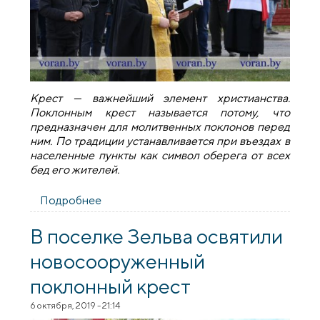
Крест — важнейший элемент христианства.
Поклонным крест называется потому, что
предназначен для молитвенных поклонов перед
ним. По традиции устанавливается при въездах в
населенные пункты как символ оберега от всех
бед его жителей.
Подробнее
о В Вороново в преддверии
Воскресения Христова установили
поклонные кресты
В поселке Зельва освятили
новосооруженный
поклонный крест
6 октября, 2019 - 21:14