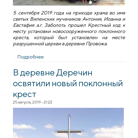
5 cентября 2019 года на приходе храма во имя
святых Виленских мучеников Антония, Иоанна и
Евстафия а.г. Заболоть прошел Крестный ход к
месту установки новосооруженного поклонного
креста, который был установлен на месте
разрушенной церкви в деревне Провожа.
Подробнее
о Крестный ход к месту разрушенного
храма святого благоверного князя
Александра Невского д. Провожа
В деревне Деречин
освятили новый поклонный
крест
25 августа, 2019 - 21:22