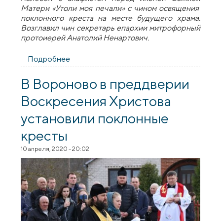
Матери «Утоли моя печали» с чином освящения
поклонного креста на месте будущего храма.
Возглавил чин секретарь епархии митрофорный
протоиерей Анатолий Ненартович.
Подробнее
о Освящение поклонного креста на
месте строительства храма в честь
иконы Богородицы «Утоли моя печали»
В Вороново в преддверии
Воскресения Христова
установили поклонные
кресты
10 апреля, 2020 - 20:02