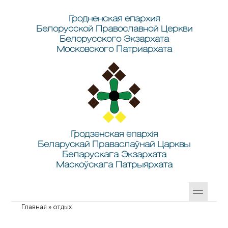
Перейти к основному содержанию
Skip to search
Гродненская епархия
Белорусской Православной Церкви
Белорусского Экзархата
Московского Патриархата
Гродзенская епархія
Беларускай Праваслаўнай Царквы
Беларускага Экзархата
Маскоўскага Патрыярхата
Главная
»
отдых
Вы здесь