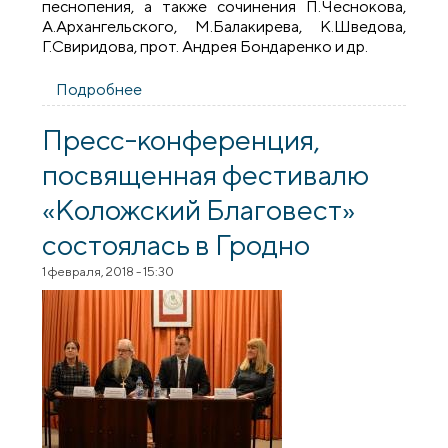
песнопения, а также сочинения П.Чеснокова,
А.Архангельского, М.Балакирева, К.Шведова,
Г.Свиридова, прот. Андрея Бондаренко и др.
Подробнее
о Концерт хора ко дню памяти мч.
Гавриила Белостокского
Пресс-конференция,
посвященная фестивалю
«Коложский Благовест»
состоялась в Гродно
1 февраля, 2018 - 15:30