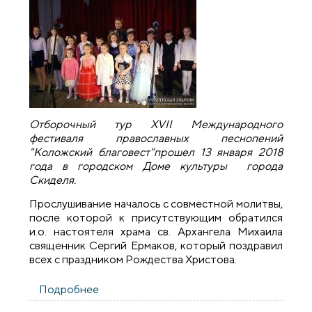
Отборочный тур X
V
II Международного
фестиваля православных песнопений
"Коложский благовест"прошел 13 января 2018
года в городском Доме культуры города
Скиделя.
Прослушивание началось с совместной молитвы,
после которой к присутствующим обратился
и.о. настоятеля храма св. Архангела Михаила
священник Сергий Ермаков, который поздравил
всех с праздником Рождества Христова.
Подробнее
о В городе Скиделе прошел отборочный
тур фестиваля «Коложский Благовест»