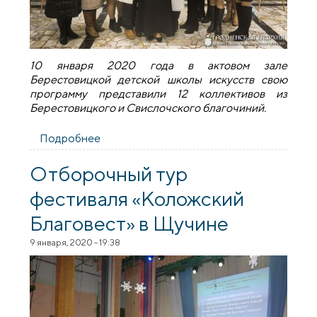
10 января 2020 года в актовом зале
Берестовицкой детской школы искусств свою
программу представили 12 коллективов из
Берестовицкого и Свислочского благочиний.
Подробнее
о Второй отборочный день фестиваля
«Коложский благовест» в Большой
Берестовице
Отборочный тур
фестиваля «Коложский
Благовест» в Щучине
9 января, 2020 - 19:38