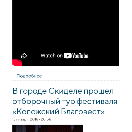
Подробнее
о Пресс-конференция, посвященная
фестивалю «Коложский Благовест»
состоялась в Гродно
В городе Скиделе прошел
отборочный тур фестиваля
«Коложский Благовест»
13 января, 2018 - 20:58