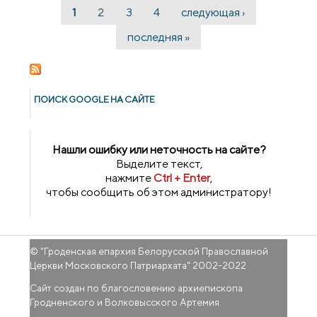
1
2
3
4
следующая ›
Страницы
последняя »
ПОИСК GOОGLE НА САЙТЕ
Нашли ошибку или неточность на сайте?
Выделите текст,
нажмите
Ctrl + Enter
,
чтобы сообщить об этом администратору!
© "
Гроденская епархия Белорусской Православной
Церкви Московского Патриархата
" 2002-2022
Сайт создан по благословению архиепископа
Гродненского и Волковысского Артемия.