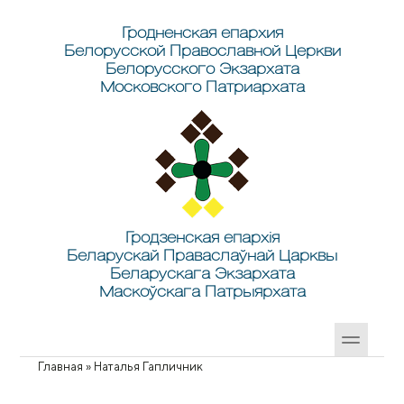
Перейти к основному содержанию
Skip to search
Гродненская епархия
Белорусской Православной Церкви
Белорусского Экзархата
Московского Патриархата
Гродзенская епархія
Беларускай Праваслаўнай Царквы
Беларускага Экзархата
Маскоўскага Патрыярхата
Главная
»
Наталья Гапличник
Вы здесь