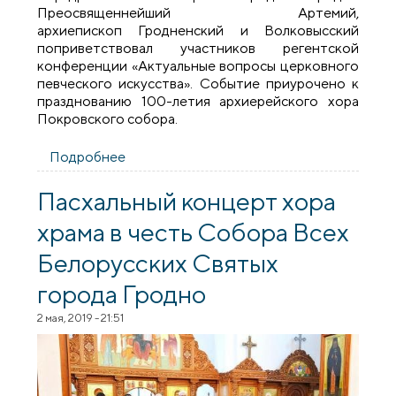
Преосвященнейший Артемий,
архиепископ Гродненский и Волковысский
поприветствовал участников регентской
конференции «Актуальные вопросы церковного
певческого искусства». Событие приурочено к
празднованию 100-летия архиерейского хора
Покровского собора.
Подробнее
о Владыка Артемий поприветствовал
участников регентской конференции по
случаю 100-летия Архиерейского хора
Пасхальный концерт хора
Покровского собора
храма в честь Собора Всех
Белорусских Святых
города Гродно
2 мая, 2019 - 21:51