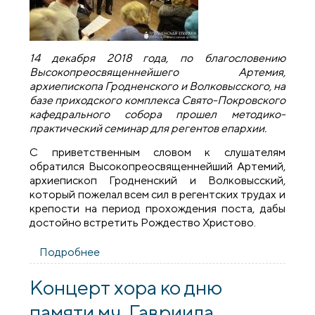
14 декабря 2018 года, по благословению
Высокопреосвященнейшего Артемия,
архиепископа Гродненского и Волковысского, на
базе приходского комплекса Свято-Покровского
кафедрального собора прошел методико-
практический семинар для регентов епархии.
С приветственным словом к слушателям
обратился Высокопреосвященнейший Артемий,
архиепископ Гродненский и Волковысский,
который пожелал всем сил в регентских трудах и
крепости на период прохождения поста, дабы
достойно встретить Рождество Христово.
Подробнее
о Методико-практический семинар для
регентов епархии
Концерт хора ко дню
памяти мч. Гавриила