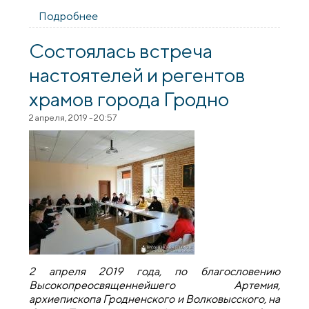
Подробнее
о Пасхальный концерт хора храма в
честь Собора Всех Белорусских Святых
города Гродно
Состоялась встреча
настоятелей и регентов
храмов города Гродно
2 апреля, 2019 - 20:57
2 апреля 2019 года, по благословению
Высокопреосвященнейшего Артемия,
архиепископа Гродненского и Волковысского, на