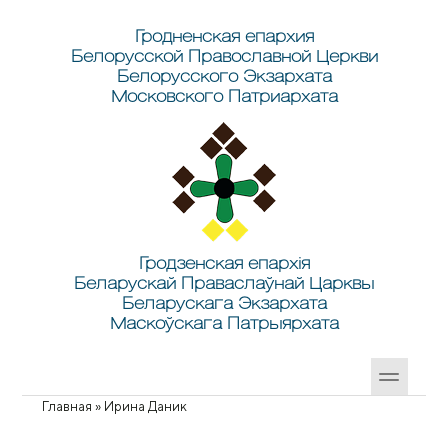
Перейти к основному содержанию
Skip to search
Гродненская епархия
Белорусской Православной Церкви
Белорусского Экзархата
Московского Патриархата
Гродзенская епархія
Беларускай Праваслаўнай Царквы
Беларускага Экзархата
Маскоўскага Патрыярхата
Главная
»
Ирина Даник
Вы здесь