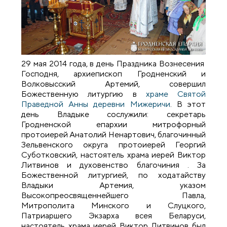
29 мая 2014 года, в день Праздника Вознесения
Господня, архиепископ Гродненский и
Волковысский Артемий, совершил
Божественную литургию в
храме Святой
Праведной Анны деревни Мижеричи
. В этот
день Владыке сослужили: секретарь
Гродненской епархии митрофорный
протоиерей Анатолий Ненартович, благочинный
Зельвенского округа протоиерей Георгий
Суботковский, настоятель храма иерей Виктор
Литвинов и духовенство благочиния . За
Божественной литургией, по ходатайству
Владыки Артемия, указом
Высокопреосвященнейшего Павла,
Митрополита Минского и Слуцкого,
Патриаршего Экзарха всея Беларуси,
настоятель храма иерей Виктор Литвинов был