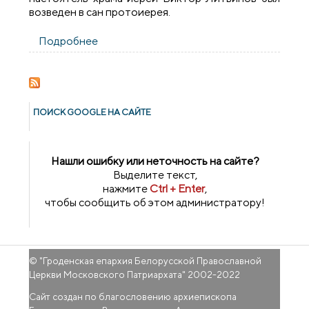
возведен в сан протоиерея.
Подробнее
о В день Вознесения Господня
архиепископ Артемий совершил
литургию в храме святой праведной
Анны деревни Мижеричи
ПОИСК GOОGLE НА САЙТЕ
Нашли ошибку или неточность на сайте?
Выделите текст,
нажмите
Ctrl + Enter
,
чтобы сообщить об этом администратору!
© "
Гроденская епархия Белорусской Православной
Церкви Московского Патриархата
" 2002-2022
Сайт создан по благословению архиепископа