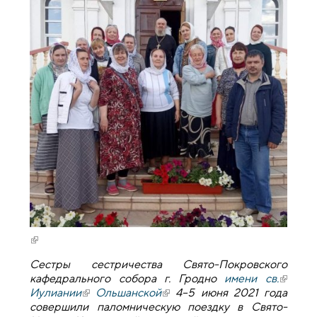
(внешняя ссылка)
Сестры сестричества Свято-Покровского
кафедрального собора г. Гродно
имени св.
(внешн
Иулиании
(внешняя ссылка)
Ольшанской
(внешняя ссылка)
4–5 июня 2021 года
ссылка
совершили паломническую поездку в Свято-