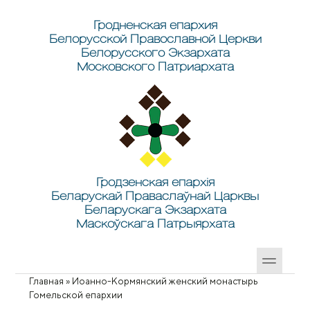
Перейти к основному содержанию
Skip to search
Гродненская епархия
Белорусской Православной Церкви
Белорусского Экзархата
Московского Патриархата
Гродзенская епархія
Беларускай Праваслаўнай Царквы
Беларускага Экзархата
Маскоўскага Патрыярхата
Главная
»
Иоанно-Кормянский женский монастырь
Вы здесь
Гомельской епархии