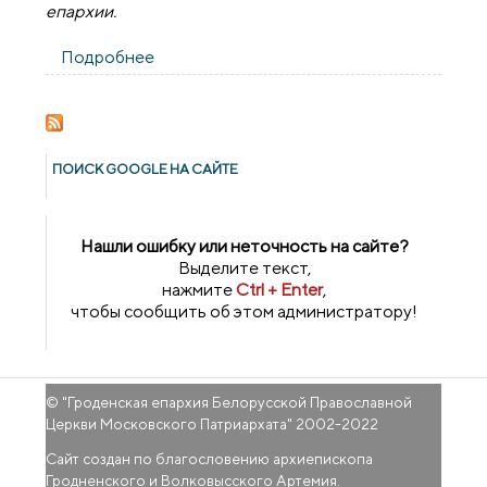
епархии.
Подробнее
о Прихожане города Свислочь посетили
Иоанно-Кормянский женский
монастырь Гомельской епархии
ПОИСК GOОGLE НА САЙТЕ
Нашли ошибку или неточность на сайте?
Выделите текст,
нажмите
Ctrl + Enter
,
чтобы сообщить об этом администратору!
© "
Гроденская епархия Белорусской Православной
Церкви Московского Патриархата
" 2002-2022
Сайт создан по благословению архиепископа
Гродненского и Волковысского Артемия.