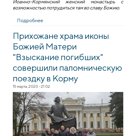
Иоанно-Кормянский женский монастырь с
возможностью потрудиться там во славу Божию.
Подробнее
о Паломническая поездка сестричества
Покровского собора в Свято-Иоанно-
Кормянский женский монастырь
Прихожане храма иконы
Божией Матери
"Взыскание погибших"
совершили паломническую
поездку в Корму
15 марта, 2020 - 21:02