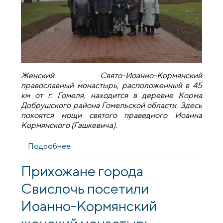
Женский Свято-Иоанно-Кормянский
православный монастырь, расположенный в 45
км от г. Гомеля, находится в деревне Корма
Добрушского района Гомельской области. Здесь
покоятся мощи святого праведного Иоанна
Кормянского (Гашкевича
).
Подробнее
о Прихожане храма иконы Божией
Матери "Взыскание погибших"
совершили паломническую поездку в
Прихожане города
Корму
Свислочь посетили
Иоанно-Кормянский