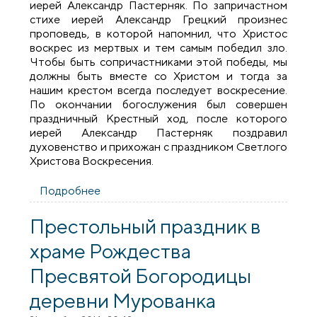
иерей Александр Пастерняк. По запричастном
стихе иерей Александр Грецкий произнес
проповедь, в которой напомнил, что Христос
воскрес из мертвых и тем самым победил зло.
Чтобы быть сопричастниками этой победы, мы
должны быть вместе со Христом и тогда за
нашим крестом всегда последует воскресение.
По окончании богослужения был совершен
праздничный Крестный ход, после которого
иерей Александр Пастерняк поздравил
духовенство и прихожан с праздником Светлого
Христова Воскресения.
Подробнее
о В храме Рождества Пресвятой
Богородицы деревни Мурованка
состоялось соборное богослужение
Престольный праздник в
духовенства Щучинского благочиния
храме Рождества
Пресвятой Богородицы
деревни Мурованка