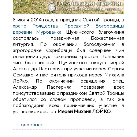
8 июня 2014 года, в праздник Святой Троицы, в
храме Рождества Пресвятой Богородицы
деревни Мурованка
Щучинского благочиния
состоялась праздничная Божественная
литургия. По окончании богослужения в
агрогородке Скрибовцы был совершен чин
освящения двух поклонных крестов. Возглавил
чин благочинный Щучинского округа иерей
Александр Пастерняк при участии иерея Сергия
Семашко и настоятеля прихода иерея Михаила
Лойко. По окончании освящения отец
Александр Пастерняк поздравил всех
присутствовавших с праздником Святой Троицы
обратился со словом проповеди, а так же
поблагодарил всех принимавших участие в
установке крестов.
Иерей Михаил ЛОЙКО.
Подробнее
о Освящение поклонных крестов в
деревне Скрибовцы