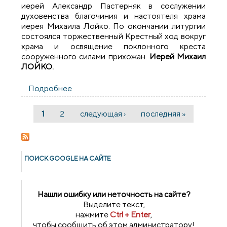
иерей Александр Пастерняк в сослужении
духовенства благочиния и настоятеля храма
иерея Михаила Лойко. По окончании литургии
состоялся торжественный Крестный ход вокруг
храма и освящение поклонного креста
сооруженного силами прихожан.
Иерей Михаил
ЛОЙКО.
Подробнее
о Соборное богослужение духовенства
Щучинского благочиния
1
2
следующая ›
последняя »
Страницы
ПОИСК GOОGLE НА САЙТЕ
Нашли ошибку или неточность на сайте?
Выделите текст,
нажмите
Ctrl + Enter
,
чтобы сообщить об этом администратору!