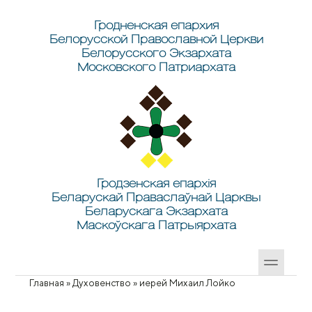
Перейти к основному содержанию
Skip to search
Гродненская епархия
Белорусской Православной Церкви
Белорусского Экзархата
Московского Патриархата
Гродзенская епархія
Беларускай Праваслаўнай Царквы
Беларускага Экзархата
Маскоўскага Патрыярхата
Главная
»
Духовенство
»
иерей Михаил Лойко
Вы здесь