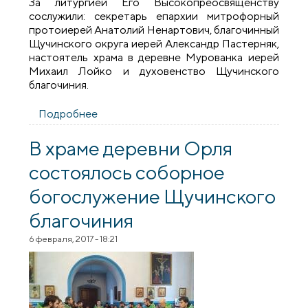
За литургией Его Высокопреосвященству
сослужили: секретарь епархии митрофорный
протоиерей Анатолий Ненартович, благочинный
Щучинского округа иерей Александр Пастерняк,
настоятель храма в деревне Мурованка иерей
Михаил Лойко и духовенство Щучинского
благочиния.
Подробнее
о Архиепископ Артемий совершил
Литургию Преждеосвященных Даров в
храме деревни Мурованка
В храме деревни Орля
состоялось соборное
богослужение Щучинского
благочиния
6 февраля, 2017 - 18:21