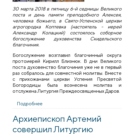
30 марта 2018 в пятницу 6-й седмицы Великого
поста и день памяти преподобного Алексея,
человека божьего, в Свято-Успенской церкви
агрогородка Коптевка (настоятель - иерей
Александр Колацкий) состоялось соборное
богослужение духовенства Скидельского
благочиния.
Богослужение возглавил благочинный округа
протоиерей Кирилл Близнюк. В дни Великого
поста духовенство благочиния уже не в первый
раз собралось для совместной молитвы. Вместе
с прихожанами церкви Успения Пресвятой
Богородицы была вознесена молитва и
отслужена Литургия Преждеосвященных Даров.
Подробнее
о В храме поселка Коптевка состоялось
соборное богослужение духовенства
Скидельского благочиния
Архиепископ Артемий
совершил Литургию