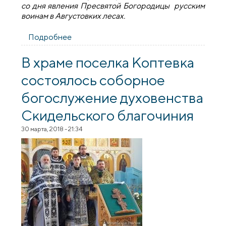
со дня явления Пресвятой Богородицы русским
воинам в Августовких лесах.
Подробнее
о На приходе поселка Сопоцкин
состоялась соборная служба
духовенства Скидельского благочиния
В храме поселка Коптевка
состоялось соборное
богослужение духовенства
Скидельского благочиния
30 марта, 2018 - 21:34