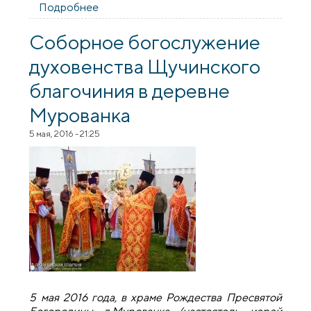
Подробнее
о В храме деревни Орля состоялось
соборное богослужение Щучинского
благочиния
Соборное богослужение
духовенства Щучинского
благочиния в деревне
Мурованка
5 мая, 2016 - 21:25
5 мая 2016 года, в храме Рождества Пресвятой