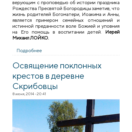
верующим с проповедью об истории праздника
Рождества Пресвятой Богородицы заметив, что
жизнь родителей Богоматери, Иоакима и Анны,
является примером семейных отношений и
истинной преданности воле Божией и уповния
на Его помощь в воспитании детей.
Иерей
Михаил ЛОЙКО.
Подробнее
о Престольный праздник в храме
Рождества Пресвятой Богородицы
деревни Мурованка
Освящение поклонных
крестов в деревне
Скрибовцы
8 июня, 2014 - 20:41