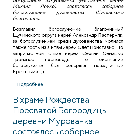
Богородицы д.Мурованка (настоятель иерей
Михаил Лойко), состоялось соборное
богослужение духовенства Щучинского
благочиния.
Возглавил богослужение благочинный
Щучинского округа иерей Александр Пастерняк,
за богослужением среди духовенства молился
также гость из Литвы иерей Олег Приставко. По
запричастном стихе иерей Сергий Семашко
произнес проповедь. По окончании
богослужения был совершен праздничный
Крестный ход.
Подробнее
о Соборное богослужение духовенства
Щучинского благочиния в деревне
Мурованка
В храме Рождества
Пресвятой Богородицы
деревни Мурованка
состоялось соборное