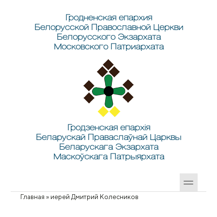
Перейти к основному содержанию
Skip to search
Гродненская епархия
Белорусской Православной Церкви
Белорусского Экзархата
Московского Патриархата
Гродзенская епархія
Беларускай Праваслаўнай Царквы
Беларускага Экзархата
Маскоўскага Патрыярхата
Главная
»
иерей Дмитрий Колесников
Вы здесь