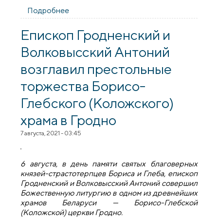
Подробнее
о При Коложском храме продолжают
работу библейские курсы: приглашаются
все желающие
Епископ Гродненский и
Волковысский Антоний
возглавил престольные
торжества Борисо-
Глебского (Коложского)
храма в Гродно
7 августа, 2021 - 03:45
6 августа, в день памяти святых благоверных
князей-страстотерпцев Бориса и Глеба, епископ
Гродненский и Волковысский Антоний совершил
Божественную литургию в одном из древнейших
храмов Беларуси — Борисо-Глебской
(Коложской) церкви Гродно.