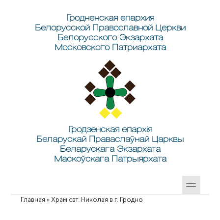
Перейти к основному содержанию
Skip to search
Гродненская епархия
Белорусской Православной Церкви
Белорусского Экзархата
Московского Патриархата
Гродзенская епархія
Беларускай Праваслаўнай Царквы
Беларускага Экзархата
Маскоўскага Патрыярхата
Главная
»
Храм свт. Николая в г. Гродно
Вы здесь