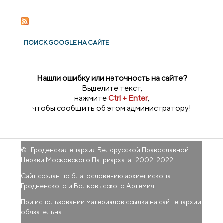
проводит рождественскую акцию
милосердия
ПОИСК GOОGLE НА САЙТЕ
Нашли ошибку или неточность на сайте?
Выделите текст,
нажмите
Ctrl + Enter
,
чтобы сообщить об этом администратору!
© "
Гроденская епархия Белорусской Православной
Церкви Московского Патриархата
" 2002-2022
Сайт создан по благословению архиепископа
Гродненского и Волковысского Артемия.
При использовании материалов ссылка на сайт епархии
обязательна.