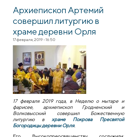
соборное богослужение духовенства
Щучинского и Вороновского благочиний
Архиепископ Артемий
совершил литургию в
храме деревни Орля
17 февраля, 2019 - 16:50
17 февраля 2019 года, в Неделю о мытаре и
фарисее, архиепископ Гродненский и
Волковысский совершил Божественную
литургию в
храме Покрова Пресвятой
Богородицы деревни Орля
.
Его Высокопреосвященству сослужили: