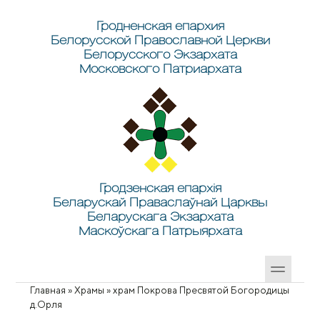
Перейти к основному содержанию
Skip to search
Гродненская епархия
Белорусской Православной Церкви
Белорусского Экзархата
Московского Патриархата
Гродзенская епархія
Беларускай Праваслаўнай Царквы
Беларускага Экзархата
Маскоўскага Патрыярхата
Главная
»
Храмы
»
храм Покрова Пресвятой Богородицы
Вы здесь
д.Орля