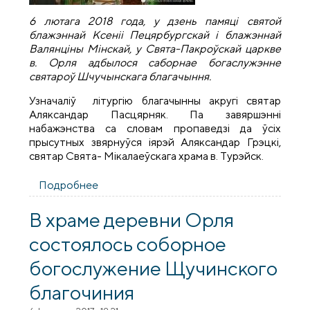
6 лютага 2018 года, у дзень памяці святой
блажэннай Ксеніі Пецярбургскай і блажэннай
Валянціны Мінскай, у Свята-Пакроўскай царкве
в. Орля адбылося саборнае богаслужэнне
святароў Шчучынскага благачыння.
Узначаліў літургію благачынны акругі святар
Аляксандар Пасцярняк. Па завяршэнні
набажэнства са словам пропаведзі да ўсіх
прысутных звярнуўся іярэй Аляксандар Грэцкі,
святар Свята- Мікалаеўскага храма в. Турэйск.
Подробнее
о Чарговае саборнае богаслужэнне
святароў Шчучынскага благачыння
адбылося ў в. Орля
В храме деревни Орля
состоялось соборное
богослужение Щучинского
благочиния