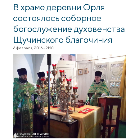
православной книги
В храме деревни Орля
состоялось соборное
богослужение духовенства
Щучинского благочиния
6 февраля, 2016 - 21:18