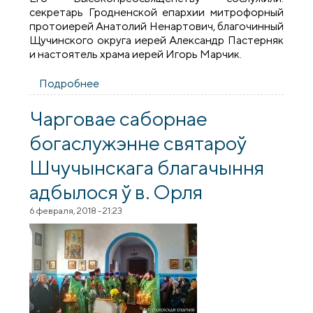
секретарь Гродненской епархии митрофорный
протоиерей Анатолий Ненартович, благочинный
Щучинского округа иерей Александр Пастерняк
и настоятель храма иерей Игорь Марчик.
Подробнее
о Архиепископ Артемий совершил
литургию в храме деревни Орля
Чарговае саборнае
богаслужэнне святароў
Шчучынскага благачыння
адбылося ў в. Орля
6 февраля, 2018 - 21:23