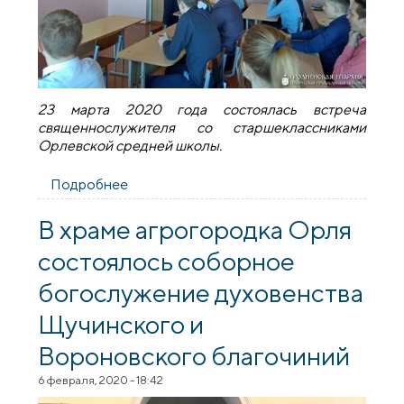
23 марта 2020 года состоялась встреча
священнослужителя со старшеклассниками
Орлевской средней школы.
Подробнее
о Священник встретился со
старшеклассниками Орлевской средней
школы
В храме агрогородка Орля
состоялось соборное
богослужение духовенства
Щучинского и
Вороновского благочиний
6 февраля, 2020 - 18:42