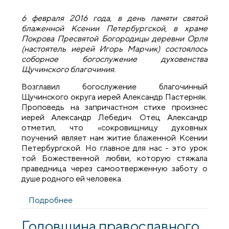
6 февраля 2016 года, в день памяти святой
блаженной Ксении Петербургской, в храме
Покрова Пресвятой Богородицы деревни Орля
(настоятель иерей Игорь Марчик) состоялось
соборное богослужение духовенства
Щучинского благочиния.
Возглавил богослужение благочинный
Щучинского округа иерей Александр Пастерняк.
Проповедь на запричастном стихе произнес
иерей Александр Лебедич. Отец Александр
отметил, что «сокровищницу духовных
поучений являет нам житие блаженной Ксении
Петербургской. Но главное для нас - это урок
той Божественной любви, которую стяжала
праведница через самоотверженную заботу о
душе родного ей человека.
Подробнее
о В храме деревни Орля состоялось
соборное богослужение духовенства
Щучинского благочиния
Годовщина православного