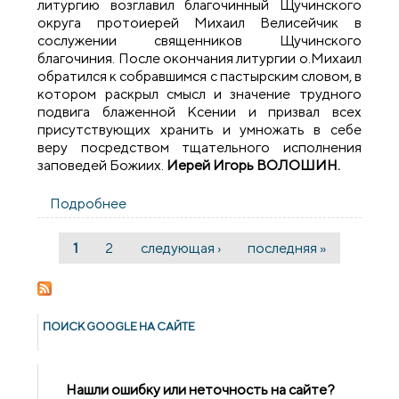
литургию возглавил благочинный Щучинского
округа протоиерей Михаил Велисейчик в
сослужении священников Щучинского
благочиния. После окончания литургии о.Михаил
обратился к собравшимся с пастырским словом, в
котором раскрыл смысл и значение трудного
подвига блаженной Ксении и призвал всех
присутствующих хранить и умножать в себе
веру посредством тщательного исполнения
заповедей Божиих.
Иерей Игорь ВОЛОШИН.
Подробнее
о Соборное богослужение в деревне
Орля
1
2
следующая ›
последняя »
Страницы
ПОИСК GOОGLE НА САЙТЕ
Нашли ошибку или неточность на сайте?