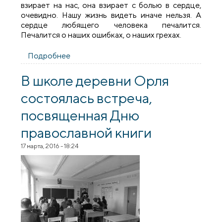
взирает на нас, она взирает с болью в сердце,
очевидно. Нашу жизнь видеть иначе нельзя. А
сердце любящего человека печалится.
Печалится о наших ошибках, о наших грехах.
Подробнее
о В храме деревни Орля состоялось
соборное богослужение Щучинского
благочиния
В школе деревни Орля
состоялась встреча,
посвященная Дню
православной книги
17 марта, 2016 - 18:24