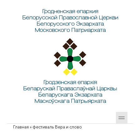
Перейти к основному содержанию
Skip to search
Гродненская епархия
Белорусской Православной Церкви
Белорусского Экзархата
Московского Патриархата
Гродзенская епархія
Беларускай Праваслаўнай Царквы
Беларускага Экзархата
Маскоўскага Патрыярхата
Главная
»
фестиваль Вера и слово
Вы здесь