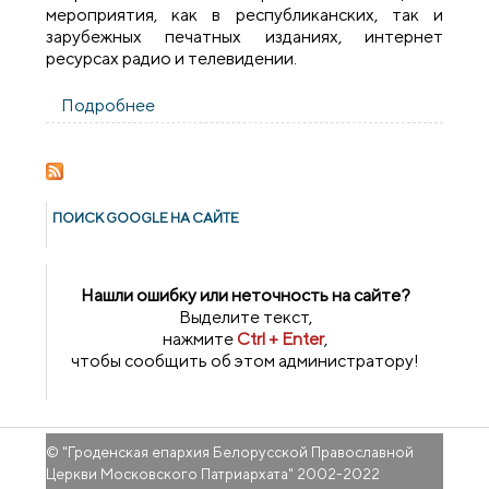
мероприятия, как в республиканских, так и
зарубежных печатных изданиях, интернет
ресурсах радио и телевидении.
Подробнее
о Пресс-служба Гродненской епархии
заняла 2-е место в конкурсе
епархиальных пресс-служб на фестивале
«Вера и Слово» в Москве
ПОИСК GOОGLE НА САЙТЕ
Нашли ошибку или неточность на сайте?
Выделите текст,
нажмите
Ctrl + Enter
,
чтобы сообщить об этом администратору!
© "
Гроденская епархия Белорусской Православной
Церкви Московского Патриархата
" 2002-2022