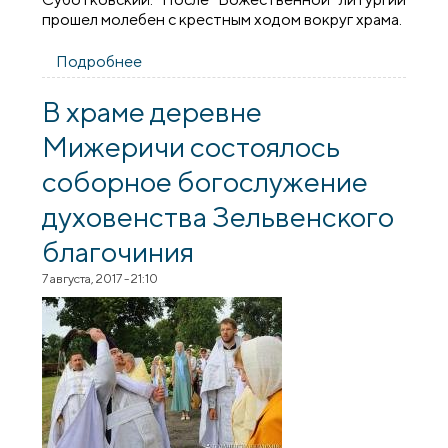
прошел молебен с крестным ходом вокруг храма.
Подробнее
о В деревне Мижеричи состоялась
соборная служба священнослужителей
Зельвенского благочиния
В храме деревне
Мижеричи состоялось
соборное богослужение
духовенства Зельвенского
благочиния
7 августа, 2017 - 21:10