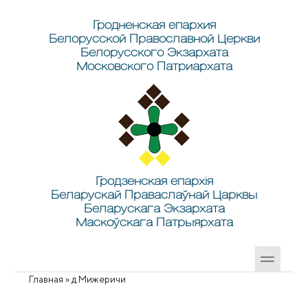
Перейти к основному содержанию
Skip to search
Гродненская епархия
Белорусской Православной Церкви
Белорусского Экзархата
Московского Патриархата
Гродзенская епархія
Беларускай Праваслаўнай Царквы
Беларускага Экзархата
Маскоўскага Патрыярхата
Главная
»
д.Мижеричи
Вы здесь