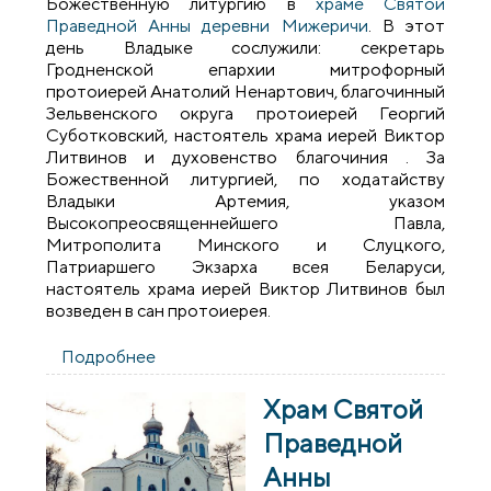
Божественную литургию в
храме Святой
Праведной Анны деревни Мижеричи
. В этот
день Владыке сослужили: секретарь
Гродненской епархии митрофорный
протоиерей Анатолий Ненартович, благочинный
Зельвенского округа протоиерей Георгий
Суботковский, настоятель храма иерей Виктор
Литвинов и духовенство благочиния . За
Божественной литургией, по ходатайству
Владыки Артемия, указом
Высокопреосвященнейшего Павла,
Митрополита Минского и Слуцкого,
Патриаршего Экзарха всея Беларуси,
настоятель храма иерей Виктор Литвинов был
возведен в сан протоиерея.
Подробнее
о В день Вознесения Господня
архиепископ Артемий совершил
литургию в храме святой праведной
Храм Святой
Анны деревни Мижеричи
Праведной
Анны