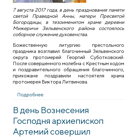
7 августа 2017 года, в день празднования памяти
святой Праведной Анны, матери Пресвятой
Богородицы, в тезоименитом храме деревни
Мижеричи Зельвенского района состоялось
соборное служение духовенства.
Божественную литургию престольного
праздника возглавил благочинный Зельвенского
округа протоиерей Георгий Суботковский.
После совершенного молебна с Крестным ходом
и поздравительного обращения благочинного,
прихожане поздравили настоятеля храма
протоиерея Виктора Литвинова.
Подробнее
о В храме деревне Мижеричи
состоялось соборное богослужение
духовенства Зельвенского благочиния
В день Вознесения
Господня архиепископ
Артемий совершил