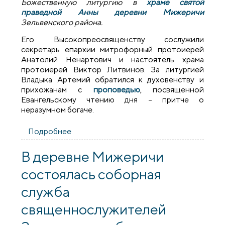
Божественную литургию в
храме святой
праведной Анны деревни Мижеричи
Зельвенского района.
Его Высокопреосвященству сослужили
секретарь епархии митрофорный протоиерей
Анатолий Ненартович и настоятель храма
протоиерей Виктор Литвинов. За литургией
Владыка Артемий обратился к духовенству и
прихожанам с
проповедью
, посвященной
Евангельскому чтению дня – притче о
неразумном богаче.
Подробнее
о Архиепископ Артемий совершил
литургию в храме деревни Мижеричи
В деревне Мижеричи
состоялась соборная
служба
священнослужителей