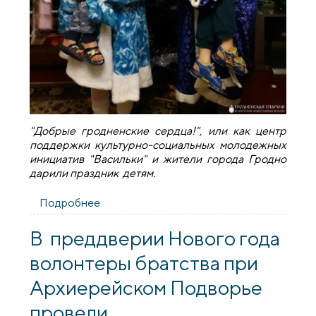
"Добрые гродненские сердца!", или как центр
поддержки культурно-социальных молодежных
инициатив "Васильки" и жители города Гродно
дарили праздник детям.
Подробнее
о Завершилась акция центра поддержки
культурно-социальных молодежных
инициатив "Васильки"
В преддверии Нового года
волонтеры братства при
Архиерейском Подворье
провели