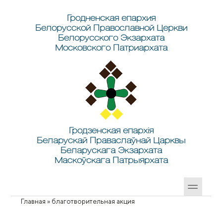
Перейти к основному содержанию
Skip to search
Гродненская епархия
Белорусской Православной Церкви
Белорусского Экзархата
Московского Патриархата
Гродзенская епархія
Беларускай Праваслаўнай Царквы
Беларускага Экзархата
Маскоўскага Патрыярхата
Главная
»
благотворительная акция
Вы здесь