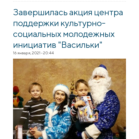
братства Покровского собора
завершилась вручением подарков для
Завершилась акция центра
детей с нарушениями зрения
поддержки культурно-
социальных молодежных
инициатив "Васильки"
16 января, 2021 - 20:44