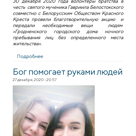
30 декабря 2020 года волонтёры братства в
честь святого мученика Гавриила Белостокского
совместно с Белорусским Обществом Красного
Креста провели благотворительную акцию и
передали необходимые вещи людям
«Гродненского городского дома ночного
пребывания лиц без определенного места
жительства».
Подробнее
о В преддверии Нового года волонтеры
братства при Архиерейском Подворье
провели благотворительную акцию для
Бог помогает руками людей
нуждающихся
27 декабря, 2020 - 20:57