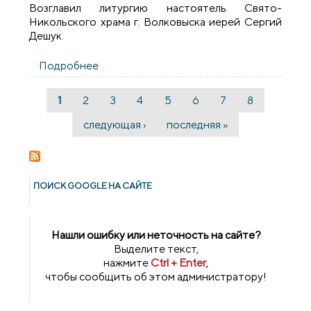
Возглавил литургию настоятель Свято-
Никольского храма г. Волковыска иерей Сергий
Дешук.
Подробнее
о Литургия и финал акции "Дорогою
добра" для особенных детей на приходе
Мефодия и Кирилла города Волковыска
1
2
3
4
5
6
7
8
Страницы
следующая ›
последняя »
ПОИСК GOОGLE НА САЙТЕ
Нашли ошибку или неточность на сайте?
Выделите текст,
нажмите
Ctrl + Enter
,
чтобы сообщить об этом администратору!