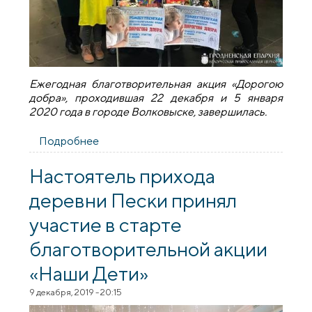
Ежегодная благотворительная акция «Дорогою
добра», проходившая 22 декабря и 5 января
2020 года в городе Волковыске, завершилась.
Подробнее
о Завершилась ежегодная
благотворительная акция «Дорогою
добра»
Настоятель прихода
деревни Пески принял
участие в старте
благотворительной акции
«Наши Дети»
9 декабря, 2019 - 20:15