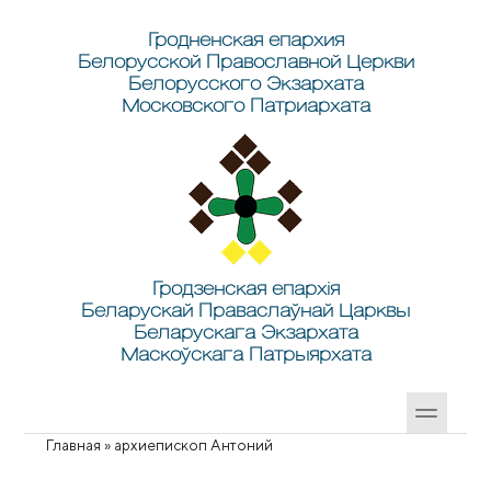
Перейти к основному содержанию
Skip to search
Гродненская епархия
Белорусской Православной Церкви
Белорусского Экзархата
Московского Патриархата
Гродзенская епархія
Беларускай Праваслаўнай Царквы
Беларускага Экзархата
Маскоўскага Патрыярхата
Главная
»
архиепископ Антоний
Вы здесь