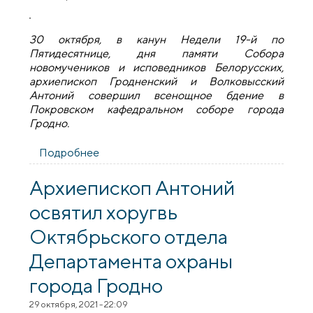
30 октября, в канун Недели 19-й по
Пятидесятнице, дня памяти Собора
новомучеников и исповедников Белорусских,
архиепископ Гродненский и Волковысский
Антоний совершил всенощное бдение в
Покровском кафедральном соборе города
Гродно.
Подробнее
о В канун Недели 19-й по
Пятидесятнице архиепископ Антоний
совершил всенощное бдение в
Архиепископ Антоний
Покровском кафедральном соборе
освятил хоругвь
города Гродно
Октябрьского отдела
Департамента охраны
города Гродно
29 октября, 2021 - 22:09