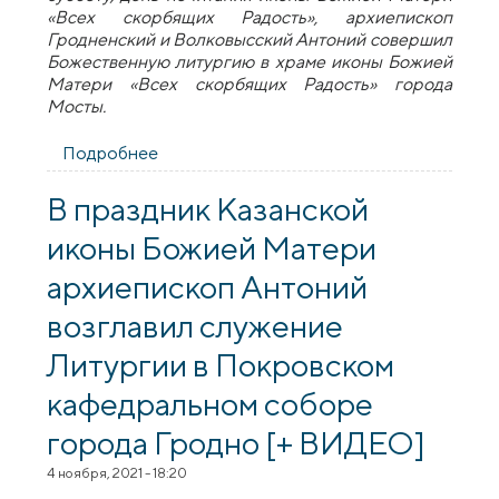
«Всех скорбящих Радость», архиепископ
Гродненский и Волковысский Антоний совершил
Божественную литургию в храме иконы Божией
Матери «Всех скорбящих Радость» города
Мосты.
Подробнее
о Архиепископ Антоний возглавил
престольные торжества прихода храма
иконы Божией Матери «Всех скорбящих
В праздник Казанской
Радость» в Мостах [+ ВИДЕО]
иконы Божией Матери
архиепископ Антоний
возглавил служение
Литургии в Покровском
кафедральном соборе
города Гродно [+ ВИДЕО]
4 ноября, 2021 - 18:20