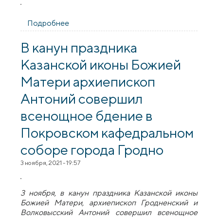
Подробнее
о В праздник Казанской иконы Божией
Матери архиепископ Антоний возглавил
служение Литургии в Покровском
В канун праздника
кафедральном соборе города Гродно [+
Казанской иконы Божией
ВИДЕО]
Матери архиепископ
Антоний совершил
всенощное бдение в
Покровском кафедральном
соборе города Гродно
3 ноября, 2021 - 19:57
3 ноября, в канун праздника Казанской иконы
Божией Матери, архиепископ Гродненский и
Волковысский Антоний совершил всенощное