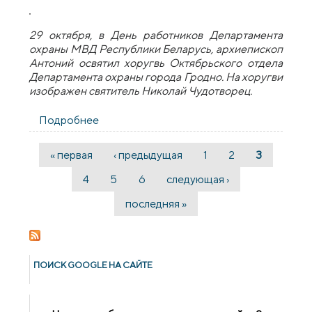
29 октября, в День работников Департамента
охраны МВД Республики Беларусь, архиепископ
Антоний освятил хоругвь Октябрьского отдела
Департамента охраны города Гродно. На хоругви
изображен святитель Николай Чудотворец.
Подробнее
о Архиепископ Антоний освятил хоругвь
Октябрьского отдела Департамента
охраны города Гродно
« первая
‹ предыдущая
1
2
3
Страницы
4
5
6
следующая ›
последняя »
ПОИСК GOОGLE НА САЙТЕ