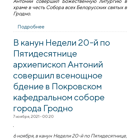
Антоний совершил Божественную литургию в
храме в честь Собора всех Белорусских святых в
Гродно.
Подробнее
о Архиепископ Антоний возглавил
празднование 10-летия храма в честь
Собора всех Белорусских святых в
В канун Недели 20-й по
Гродно [+ ВИДЕО]
Пятидесятнице
архиепископ Антоний
совершил всенощное
бдение в Покровском
кафедральном соборе
города Гродно
7 ноября, 2021 - 00:20
6 ноября, в канун Недели 20-й по Пятидесятнице,