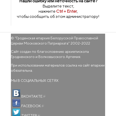
Нашли ошибку или неточность на сайте?
Выделите текст,
нажмите
Ctrl + Enter
,
чтобы сообщить об этом администратору!
© "
Гроденская епархия Белорусской Православной
Церкви Московского Патриархата
" 2002-2022
Сайт создан по благословению архиепископа
Гродненского и Волковысского Артемия.
При использовании материалов ссылка на сайт епархии
обязательна.
МЫ В СОЦИАЛЬНЫХ СЕТЯХ
(внешняя ссылка)
ВКОНТАКТЕ
(внешняя ссылка)
FACEBOOK
(внешняя ссылка)
TWITTER