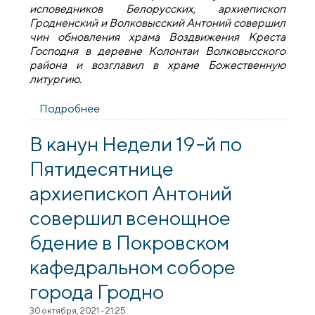
исповедников Белорусских, архиепископ
Гродненский и Волковысский Антоний совершил
чин обновления храма Воздвижения Креста
Господня в деревне Колонтаи Волковысского
района и возглавил в храме Божественную
литургию.
Подробнее
о В Неделю 19-ю по Пятидесятнице
архиепископ Антоний совершил чин
обновления храма Воздвижения Креста
В канун Недели 19-й по
Господня в деревне Колонтаи [+
Пятидесятнице
ВИДЕО]
архиепископ Антоний
совершил всенощное
бдение в Покровском
кафедральном соборе
города Гродно
30 октября, 2021 - 21:25