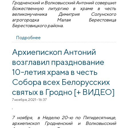
Гродненский и Волковысский Антоний совершил
Божественную литургию в храме в честь
великомученика Димитрия Солунского
агрогородка Малая Берестовица
Берестовицкого района.
Подробнее
о Архиепископ Антоний возглавил
престольные торжества в храме
великомученика Димитрия Солунского
Архиепископ Антоний
агрогородка Малая Берестовица [+
возглавил празднование
ВИДЕО]
10-летия храма в честь
Собора всех Белорусских
святых в Гродно [+ ВИДЕО]
7 ноября, 2021 - 16:37
7 ноября, в Неделю 20-ю по Пятидесятнице,
архиепископ Гродненский и Волковысский