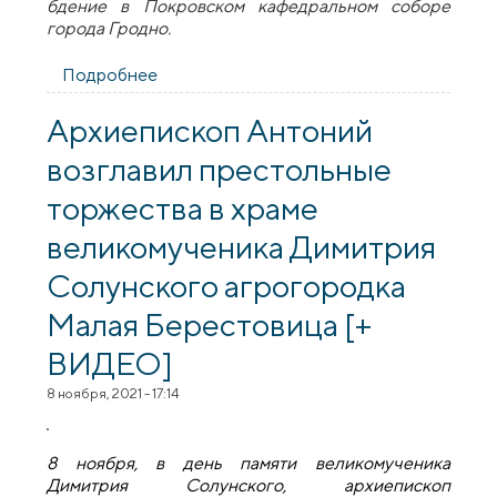
бдение в Покровском кафедральном соборе
города Гродно.
Подробнее
о В канун Недели 21-й по Пятидесятнице
архиепископ Антоний совершил
всенощное бдение в Покровском
Архиепископ Антоний
кафедральном соборе города Гродно
возглавил престольные
торжества в храме
великомученика Димитрия
Солунского агрогородка
Малая Берестовица [+
ВИДЕО]
8 ноября, 2021 - 17:14
8 ноября, в день памяти великомученика
Димитрия Солунского, архиепископ