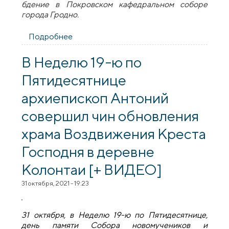
бдение в Покровском кафедральном соборе
города Гродно.
Подробнее
о В канун праздника Казанской иконы
Божией Матери архиепископ Антоний
совершил всенощное бдение в
В Неделю 19-ю по
Покровском кафедральном соборе
Пятидесятнице
города Гродно
архиепископ Антоний
совершил чин обновления
храма Воздвижения Креста
Господня в деревне
Колонтаи [+ ВИДЕО]
31 октября, 2021 - 19:23
31 октября, в Неделю 19-ю по Пятидесятнице,
день памяти Собора новомучеников и