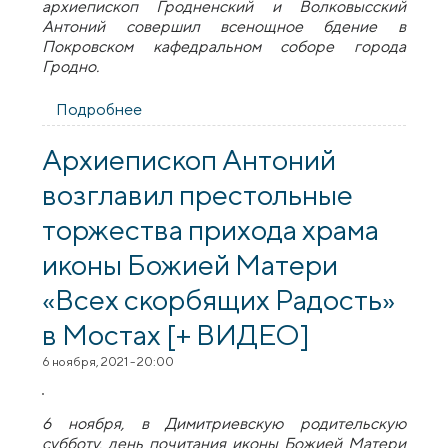
архиепископ Гродненский и Волковысский
Антоний совершил всенощное бдение в
Покровском кафедральном соборе города
Гродно.
Подробнее
о В канун Недели 20-й по
Пятидесятнице архиепископ Антоний
совершил всенощное бдение в
Архиепископ Антоний
Покровском кафедральном соборе
возглавил престольные
города Гродно
торжества прихода храма
иконы Божией Матери
«Всех скорбящих Радость»
в Мостах [+ ВИДЕО]
6 ноября, 2021 - 20:00
6 ноября, в Димитриевскую родительскую
субботу, день почитания иконы Божией Матери